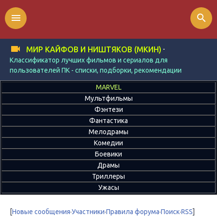
menu
search
-
МИР КАЙФОВ И НИШТЯКОВ (МКИН)
Классификатор лучших фильмов и сериалов для
пользователей ПК - списки, подборки, рекомендации
MARVEL
Мультфильмы
Фэнтези
Фантастика
Мелодрамы
Комедии
Боевики
Драмы
Триллеры
Ужасы
[
Новые сообщения
·
Участники
·
Правила форума
·
Поиск
·
RSS
]