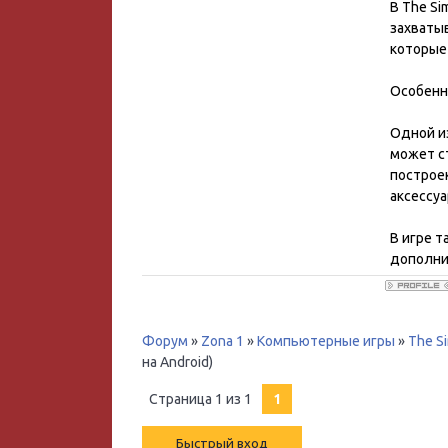
В The Si
захватыв
которые
Особенн
Одной из
может с
построе
аксессуа
В игре 
дополни
Форум
»
Zona 1
»
Компьютерные игры
»
The S
на Android)
Страница
1
из
1
1