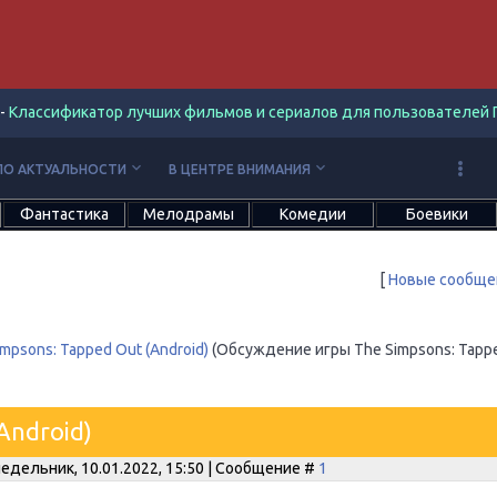
-
Классификатор лучших фильмов и сериалов для пользователей П
keyboard_arrow_down
keyboard_arrow_down
ПО АКТУАЛЬНОСТИ
В ЦЕНТРЕ ВНИМАНИЯ
Фантастика
Мелодрамы
Комедии
Боевики
[
Новые сообще
impsons: Tapped Out (Android)
(Обсуждение игры The Simpsons: Tapp
Android)
едельник, 10.01.2022, 15:50 | Сообщение #
1