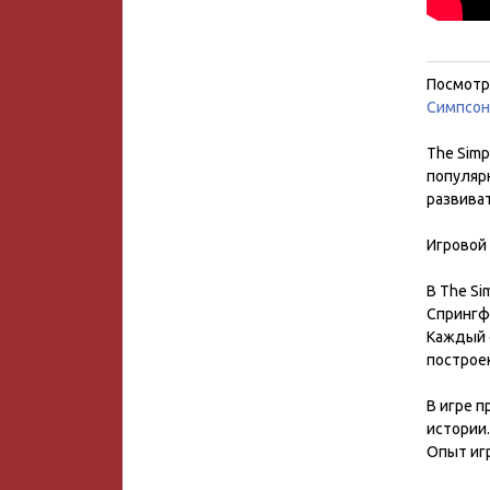
Посмотр
Симпсон
The Simp
популяр
развива
Игровой
В The Si
Спрингфи
Каждый 
построек
В игре 
истории.
Опыт игр