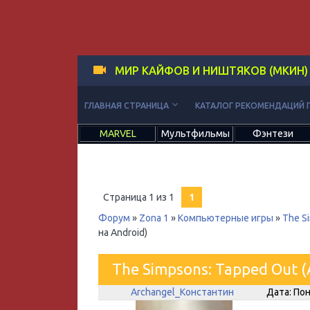
МИР КАЙФОВ И НИШТЯКОВ (МКИН)
keyboard_arrow_down
ГЛАВНАЯ СТРАНИЦА
КАТАЛОГ РЕКОМЕНДАЦИЙ 
MARVEL
Мультфильмы
Фэнтези
Страница
1
из
1
1
Форум
»
Zona 1
»
Компьютерные игры
»
The S
на Android)
The Simpsons: Tapped Out (
Archangel_Константин
Дата: Пон