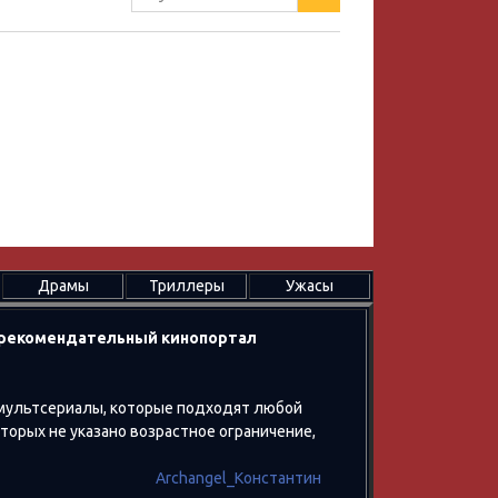
Драмы
Триллеры
Ужасы
в рекомендательный кинопортал
 мультсериалы, которые подходят любой
оторых не указано возрастное ограничение,
Archangel_Константин