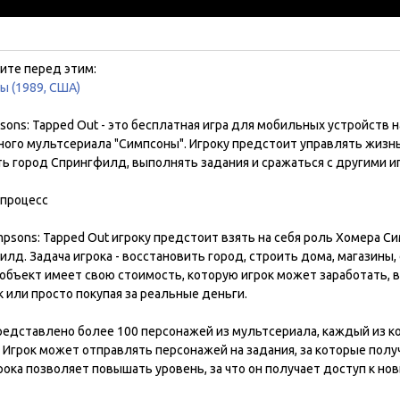
ите перед этим:
ы (1989, США)
sons: Tapped Out - это бесплатная игра для мобильных устройств н
ного мультсериала "Симпсоны". Игроку предстоит управлять жизн
ть город Спрингфилд, выполнять задания и сражаться с другими 
 процесс
mpsons: Tapped Out игроку предстоит взять на себя роль Хомера С
лд. Задача игрока - восстановить город, строить дома, магазины,
объект имеет свою стоимость, которую игрок может заработать, в
 или просто покупая за реальные деньги.
представлено более 100 персонажей из мультсериала, каждый из к
 Игрок может отправлять персонажей на задания, за которые получ
ока позволяет повышать уровень, за что он получает доступ к но