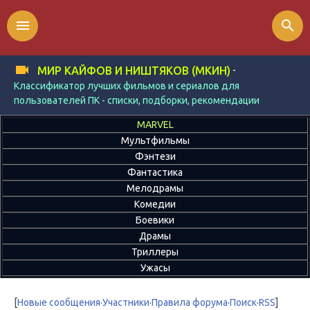
menu
search
-
МИР КАЙФОВ И НИШТЯКОВ (МКИН)
Классификатор лучших фильмов и сериалов для
пользователей ПК - списки, подборки, рекомендации
MARVEL
Мультфильмы
Фэнтези
Фантастика
Мелодрамы
Комедии
Боевики
Драмы
Триллеры
Ужасы
[
Новые сообщения
·
Участники
·
Правила форума
·
Поиск
·
RSS
]