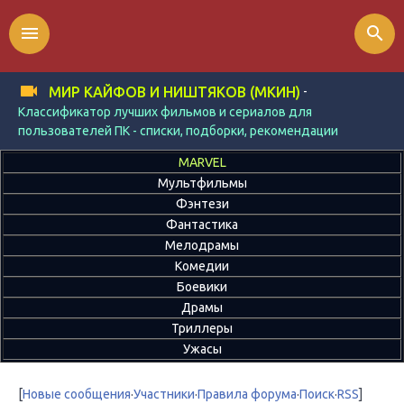
menu
search
-
МИР КАЙФОВ И НИШТЯКОВ (МКИН)
Классификатор лучших фильмов и сериалов для
пользователей ПК - списки, подборки, рекомендации
MARVEL
Мультфильмы
Фэнтези
Фантастика
Мелодрамы
Комедии
Боевики
Драмы
Триллеры
Ужасы
[
Новые сообщения
·
Участники
·
Правила форума
·
Поиск
·
RSS
]