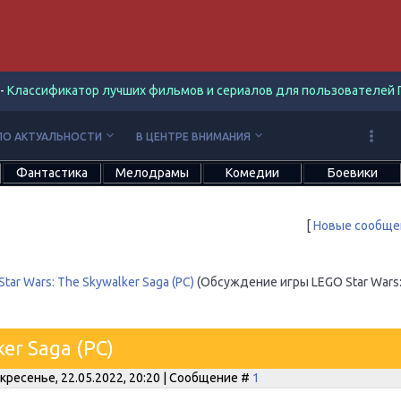
-
Классификатор лучших фильмов и сериалов для пользователей П
keyboard_arrow_down
keyboard_arrow_down
ПО АКТУАЛЬНОСТИ
В ЦЕНТРЕ ВНИМАНИЯ
Фантастика
Мелодрамы
Комедии
Боевики
[
Новые сообще
tar Wars: The Skywalker Saga (PC)
(Обсуждение игры LEGO Star Wars
er Saga (PC)
кресенье, 22.05.2022, 20:20 | Сообщение #
1