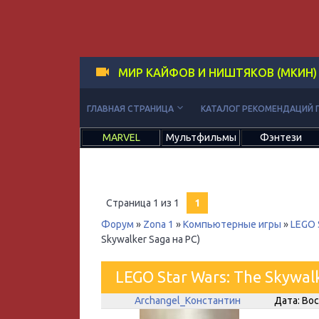
МИР КАЙФОВ И НИШТЯКОВ (МКИН)
keyboard_arrow_down
ГЛАВНАЯ СТРАНИЦА
КАТАЛОГ РЕКОМЕНДАЦИЙ 
MARVEL
Мультфильмы
Фэнтези
Страница
1
из
1
1
Форум
»
Zona 1
»
Компьютерные игры
»
LEGO S
Skywalker Saga на PC)
LEGO Star Wars: The Skywalk
Archangel_Константин
Дата: Вос