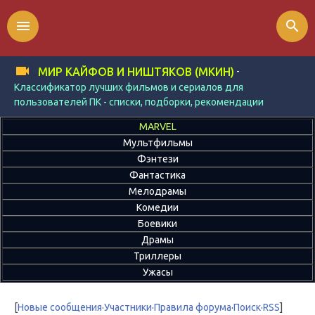
menu
search
-
МИР КАЙФОВ И НИШТЯКОВ (МКИН)
Классификатор лучших фильмов и сериалов для
пользователей ПК - списки, подборки, рекомендации
MARVEL
Мультфильмы
Фэнтези
Фантастика
Мелодрамы
Комедии
Боевики
Драмы
Триллеры
Ужасы
[
Новые сообщения
·
Участники
·
Правила форума
·
Поиск
·
RSS
]