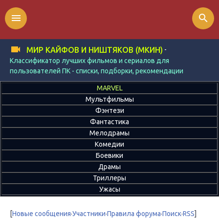
menu
search
-
МИР КАЙФОВ И НИШТЯКОВ (МКИН)
Классификатор лучших фильмов и сериалов для
пользователей ПК - списки, подборки, рекомендации
MARVEL
Мультфильмы
Фэнтези
Фантастика
Мелодрамы
Комедии
Боевики
Драмы
Триллеры
Ужасы
[
Новые сообщения
·
Участники
·
Правила форума
·
Поиск
·
RSS
]