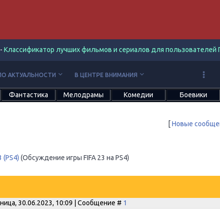
-
Классификатор лучших фильмов и сериалов для пользователей П
keyboard_arrow_down
keyboard_arrow_down
ПО АКТУАЛЬНОСТИ
В ЦЕНТРЕ ВНИМАНИЯ
Фантастика
Мелодрамы
Комедии
Боевики
[
Новые сообще
3 (PS4)
(Обсуждение игры FIFA 23 на PS4)
ница, 30.06.2023, 10:09 | Сообщение #
1