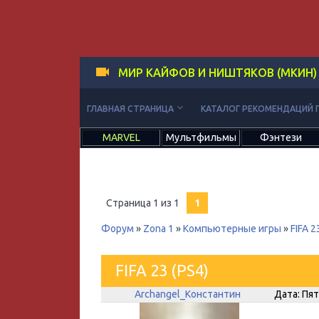
МИР КАЙФОВ И НИШТЯКОВ (МКИН)
keyboard_arrow_down
ГЛАВНАЯ СТРАНИЦА
КАТАЛОГ РЕКОМЕНДАЦИЙ 
MARVEL
Мультфильмы
Фэнтези
Страница
1
из
1
1
Форум
»
Zona 1
»
Компьютерные игры
»
FIFA 2
FIFA 23 (PS4)
Archangel_Константин
Дата: Пят