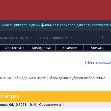
-
Классификатор лучших фильмов и сериалов для пользователей П
keyboard_arrow_down
keyboard_arrow_down
ПО АКТУАЛЬНОСТИ
В ЦЕНТРЕ ВНИМАНИЯ
Фантастика
Мелодрамы
Комедии
Боевики
[
Новые сообще
ытные наблюдения в играх
(Обсуждение рубрики Любопытные
в играх
ница, 06.10.2023, 10:46 | Сообщение #
1