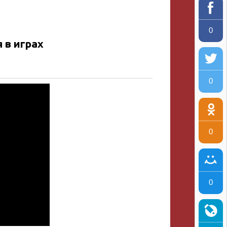
0
в играх
0
0
0