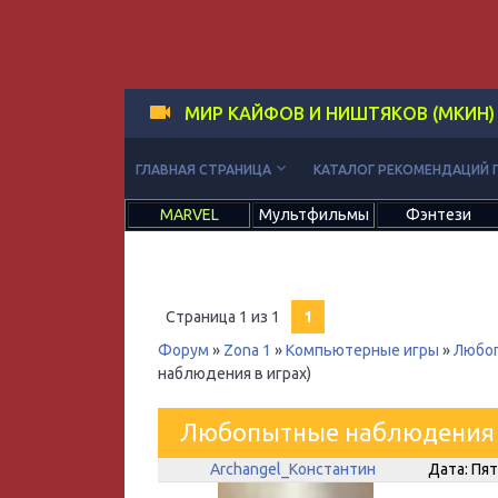
МИР КАЙФОВ И НИШТЯКОВ (МКИН)
keyboard_arrow_down
ГЛАВНАЯ СТРАНИЦА
КАТАЛОГ РЕКОМЕНДАЦИЙ 
MARVEL
Мультфильмы
Фэнтези
Страница
1
из
1
1
Форум
»
Zona 1
»
Компьютерные игры
»
Любоп
наблюдения в играх)
Любопытные наблюдения 
Archangel_Константин
Дата: Пят