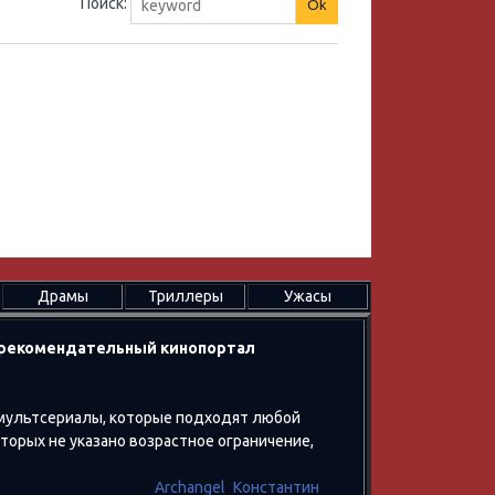
Поиск:
Драмы
Триллеры
Ужасы
в рекомендательный кинопортал
 мультсериалы, которые подходят любой
оторых не указано возрастное ограничение,
Archangel_Константин