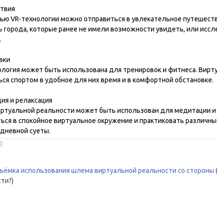
твия
ью VR-технологии можно отправиться в увлекательное путешеств
ь города, которые ранее не имели возможности увидеть, или исс
.
вки
ология может быть использована для тренировок и фитнеса. Ви
ся спортом в удобное для них время и в комфортной обстановке.
ия и релаксация
ртуальной реальности может быть использован для медитации и
ться в спокойное виртуальное окружение и практиковать различн
едневной суеты.
ъёмка использования шлема виртуальной реальности со стороны
ти?)