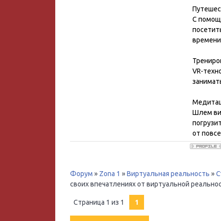
Путешес
С помощ
посетит
времени
Трениро
VR-техн
занимать
Медитац
Шлем ви
погрузи
от повс
Форум
»
Zona 1
»
Виртуальная реальность
»
С
своих впечатлениях от виртуальной реальнос
Страница
1
из
1
1