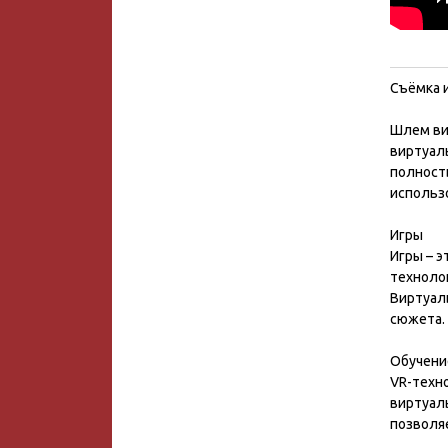
Съёмка 
Шлем ви
виртуаль
полност
использ
Игры
Игры – 
техноло
Виртуал
сюжета.
Обучени
VR-техно
виртуал
позволя