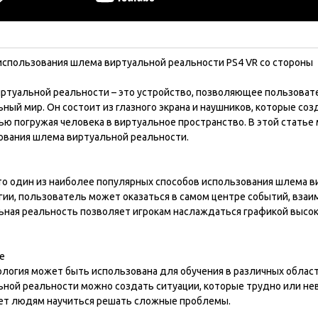
использования шлема виртуальной реальности PS4 VR со стороны
ртуальной реальности – это устройство, позволяющее пользова
ный мир. Он состоит из глазного экрана и наушников, которые с
ью погружая человека в виртуальное пространство. В этой стать
ования шлема виртуальной реальности.
это один из наиболее популярных способов использования шлема в
гии, пользователь может оказаться в самом центре событий, вза
ьная реальность позволяет игрокам наслаждаться графикой высоко
е
логия может быть использована для обучения в различных област
ьной реальности можно создать ситуации, которые трудно или не
ет людям научиться решать сложные проблемы.