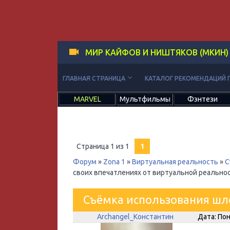
МИР КАЙФОВ И НИШТЯКОВ (МКИН)
keyboard_arrow_down
ГЛАВНАЯ СТРАНИЦА
КАТАЛОГ РЕКОМЕНДАЦИЙ 
MARVEL
Мультфильмы
Фэнтези
Страница
1
из
1
1
Форум
»
Zona 1
»
Виртуальная реальность
»
С
своих впечатлениях от виртуальной реальнос
Съёмка использования шл
Archangel_Константин
Дата: Пон