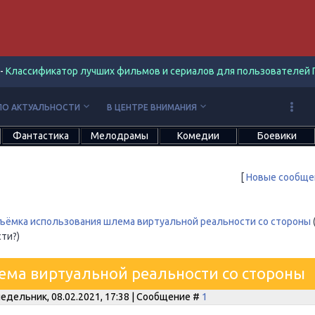
-
Классификатор лучших фильмов и сериалов для пользователей П
keyboard_arrow_down
keyboard_arrow_down
ПО АКТУАЛЬНОСТИ
В ЦЕНТРЕ ВНИМАНИЯ
Фантастика
Мелодрамы
Комедии
Боевики
[
Новые сообще
ъёмка использования шлема виртуальной реальности со стороны
ти?)
ема виртуальной реальности со стороны
едельник, 08.02.2021, 17:38 | Сообщение #
1