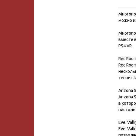
Многопо
можно и
Многопол
вместе 
PS4 VR.
Rec Roo
Rec Room
нескольк
теннис. 
Arizona 
Arizona 
в которо
пистоле
Eve: Valk
Eve: Val
позволя