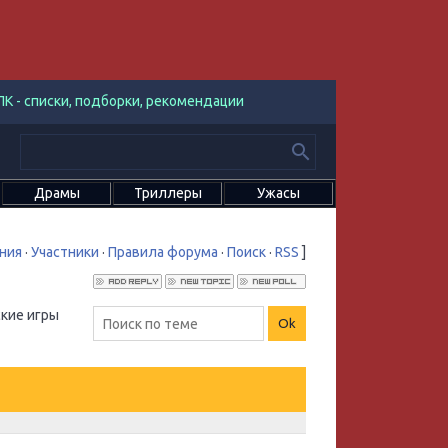
К - списки, подборки, рекомендации
Драмы
Триллеры
Ужасы
ния
·
Участники
·
Правила форума
·
Поиск
·
RSS
]
кие игры