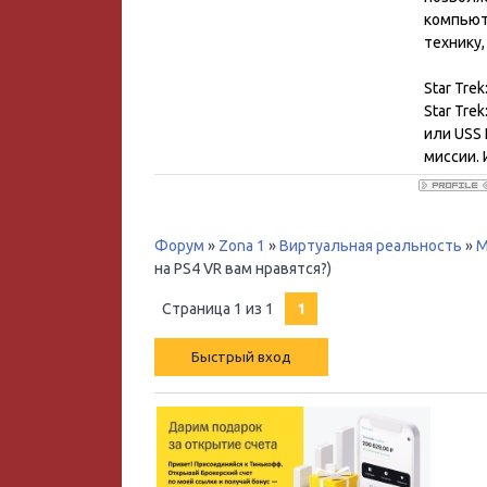
компьют
технику,
Star Trek
Star Tre
или USS 
миссии. 
Форум
»
Zona 1
»
Виртуальная реальность
»
М
на PS4 VR вам нравятся?)
Страница
1
из
1
1