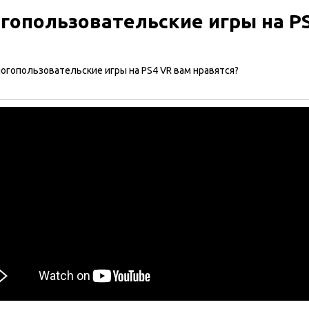
гопользовательские игры на P
огопользовательские игры на PS4 VR вам нравятся?