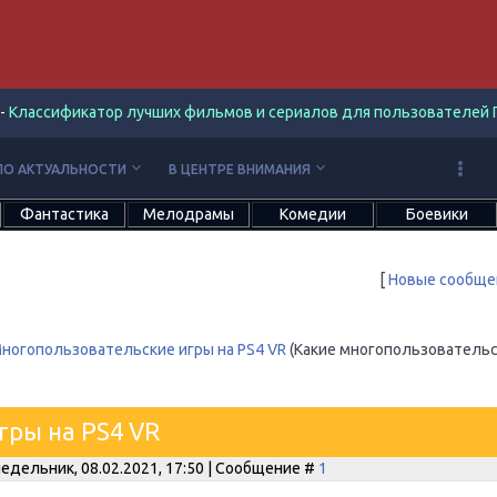
-
Классификатор лучших фильмов и сериалов для пользователей П
keyboard_arrow_down
keyboard_arrow_down
ПО АКТУАЛЬНОСТИ
В ЦЕНТРЕ ВНИМАНИЯ
Фантастика
Мелодрамы
Комедии
Боевики
[
Новые сообще
ногопользовательские игры на PS4 VR
(Какие многопользовательс
гры на PS4 VR
едельник, 08.02.2021, 17:50 | Сообщение #
1