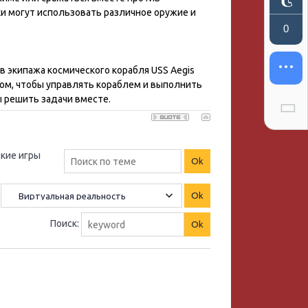
и могут использовать различное оружие и
0
нов экипажа космического корабля USS Aegis
угом, чтобы управлять кораблем и выполнить
ы решить задачи вместе.
кие игры
Поиск: