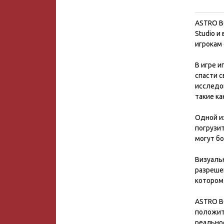
ASTRO BO
Studio и
игрокам
В игре 
спасти с
исследо
такие ка
Одной из
погрузит
могут бо
Визуаль
разрешен
котором
ASTRO BO
положит
реально