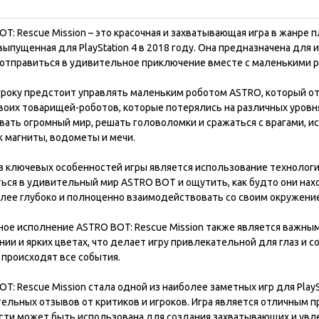
T: Rescue Mission – это красочная и захватывающая игра в жанре 
 выпущенная для PlayStation 4 в 2018 году. Она предназначена для 
 отправиться в удивительное приключение вместе с маленькими 
игроку предстоит управлять маленьким роботом ASTRO, который о
воих товарищей-роботов, которые потерялись на различных уровня
вать огромный мир, решать головоломки и сражаться с врагами, и
к магниты, водометы и мечи.
 ключевых особенностей игры является использование технологии 
ься в удивительный мир ASTRO BOT и ощутить, как будто они нахо
лее глубоко и полноценно взаимодействовать со своим окружением
ное исполнение ASTRO BOT: Rescue Mission также является важны
ии и ярких цветах, что делает игру привлекательной для глаз и со
 происходят все события.
T: Rescue Mission стала одной из наиболее заметных игр для Play
ельных отзывов от критиков и игроков. Игра является отличным п
сти может быть использована для создания захватывающих и увл