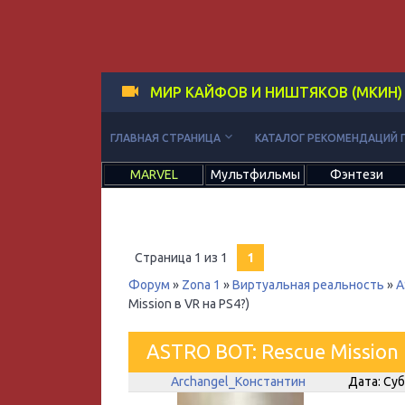
МИР КАЙФОВ И НИШТЯКОВ (МКИН)
keyboard_arrow_down
ГЛАВНАЯ СТРАНИЦА
КАТАЛОГ РЕКОМЕНДАЦИЙ 
MARVEL
Мультфильмы
Фэнтези
Страница
1
из
1
1
Форум
»
Zona 1
»
Виртуальная реальность
»
A
Mission в VR на PS4?)
ASTRO BOT: Rescue Mission 
Archangel_Константин
Дата: Суб