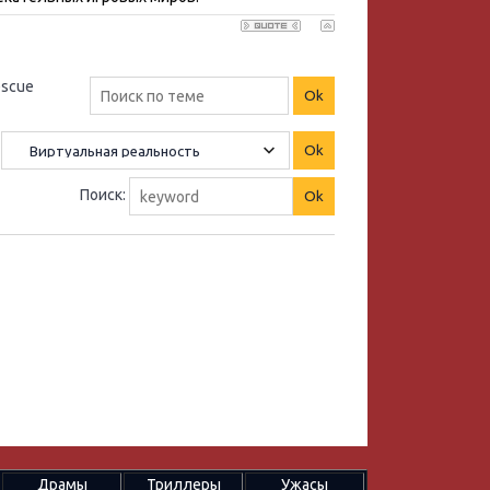
escue
Поиск:
Драмы
Триллеры
Ужасы