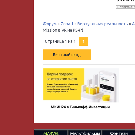
Форум
»
Zona 1
»
Виртуальная реальность
»
A
Mission в VR на PS4?)
Страница
1
из
1
1
MARVEL
Мультфильмы
Фэнтези