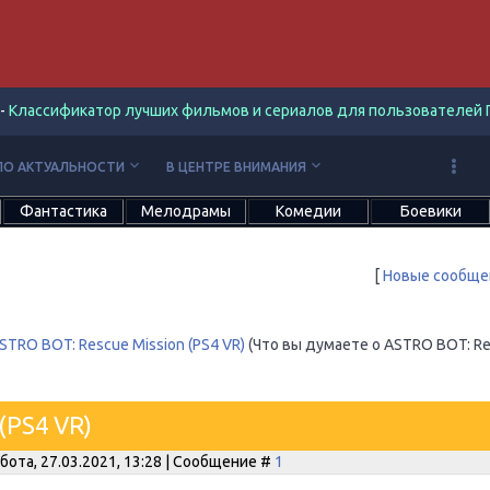
-
Классификатор лучших фильмов и сериалов для пользователей П
keyboard_arrow_down
keyboard_arrow_down
ПО АКТУАЛЬНОСТИ
В ЦЕНТРЕ ВНИМАНИЯ
Фантастика
Мелодрамы
Комедии
Боевики
[
Новые сообще
STRO BOT: Rescue Mission (PS4 VR)
(Что вы думаете о ASTRO BOT: R
(PS4 VR)
бота, 27.03.2021, 13:28 | Сообщение #
1