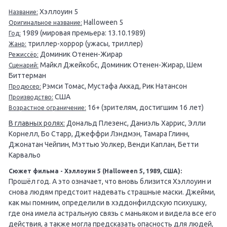
Хэллоуин 5
Название:
Halloween 5
Оригинальное название:
1989 (мировая премьера: 13.10.1989)
Год:
триллер-хоррор (ужасы, триллер)
Жанр:
Доминик Отенен-Жирар
Режиссёр:
Майкл Джейкобс, Доминик Отенен-Жирар, Шем
Сценарий:
Биттерман
Рэмси Томас, Мустафа Аккад, Рик Натансон
Продюсер:
США
Производство:
16+ (зрителям, достигшим 16 лет)
Возрастное ограничение:
В главных ролях:
Дональд Плезенс, Даниэль Харрис, Элли
Корнелл, Бо Старр, Джеффри Лэндмэн, Тамара Глинн,
Джонатан Чейпин, Мэттью Уолкер, Венди Каплан, Бетти
Карвальо
Сюжет фильма - Хэллоуин 5 (Halloween 5, 1989, США):
Прошёл год. А это означает, что вновь близится Хэллоуин и
снова людям предстоит надевать страшные маски. Джейми,
как мы помним, определили в хэддонфилдскую психушку,
где она имела астральную связь с маньяком и видела все его
действия, а также могла предсказать опасность для людей,