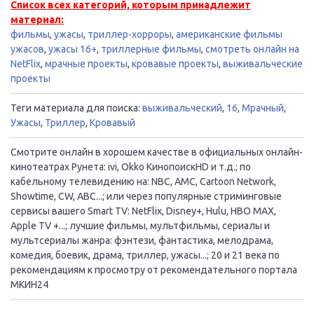
Список всех категорий, которым принадлежит
материал:
фильмы
,
ужасы
,
триллер-хорроры
,
американские фильмы
ужасов
,
ужасы 16+
,
триллерные фильмы
,
смотреть онлайн на
NetFlix
,
мрачные проекты
,
кровавые проекты
,
выживальческие
проекты
Теги материала для поиска:
выживальческий
,
16
,
Мрачный
,
Ужасы
,
Триллер
,
Кровавый
Смотрите онлайн в хорошем качестве в официальных онлайн-
кинотеатрах Рунета: ivi, Okko КинопоискHD и т.д.; по
кабельному телевидению на: NBC, AMC, Cartoon Network,
Showtime, CW, ABC...; или через популярные стриминговые
сервисы вашего Smart TV: NetFlix, Disney+, Hulu, HBO MAX,
Apple TV +...; лучшие фильмы, мультфильмы, сериалы и
мультсериалы жанра: фэнтези, фантастика, мелодрама,
комедия, боевик, драма, триллер, ужасы...; 20 и 21 века по
рекомендациям к просмотру от рекомендательного портала
МКИН24