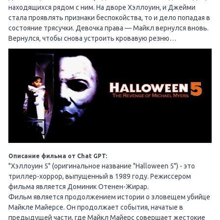
находящихся рядом с ним. На дворе Хэллоуин, и Джейми
стала проявлять признаки беспокойства, то и дело попадая в
состояние трясучки. Девочка права — Майкл вернулся вновь.
Вернулся, чтобы снова устроить кровавую резню…
Описание фильма от Chat GPT:
"Хэллоуин 5" (оригинальное название "Halloween 5") - это
триллер-хоррор, выпущенный в 1989 году. Режиссером
фильма является Доминик Отенен-Жирар.
Фильм является продолжением истории о зловещем убийце
Майкле Майерсе. Он продолжает события, начатые в
предыдущей части, где Майкл Майерс совершает жестокие