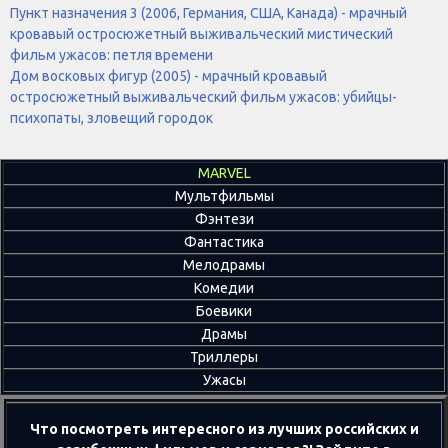
Пункт назначения 3 (2006, Германия, США, Канада) - мрачный
кровавый остросюжетный выживальческий мистический
фильм ужасов: петля времени
Дом восковых фигур (2005) - мрачный кровавый
остросюжетный выживальческий фильм ужасов: убийцы-
психопаты, зловещий городок
MARVEL
Мультфильмы
Фэнтези
Фантастика
Мелодрамы
Комедии
Боевики
Драмы
Триллеры
Ужасы
Что посмотреть интересного из лучших российских и