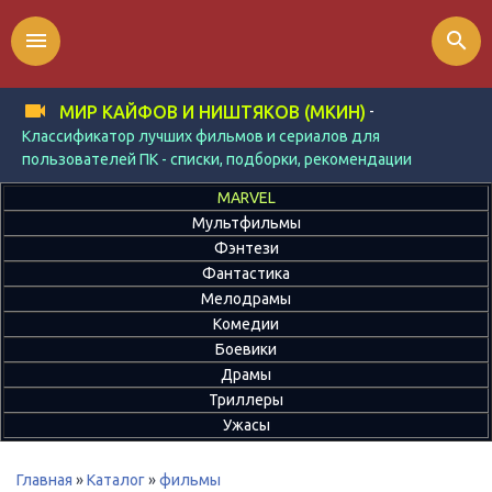
menu
search
-
МИР КАЙФОВ И НИШТЯКОВ (МКИН)
Классификатор лучших фильмов и сериалов для
пользователей ПК - списки, подборки, рекомендации
MARVEL
Мультфильмы
Фэнтези
Фантастика
Мелодрамы
Комедии
Боевики
Драмы
Триллеры
Ужасы
Главная
»
Каталог
»
фильмы