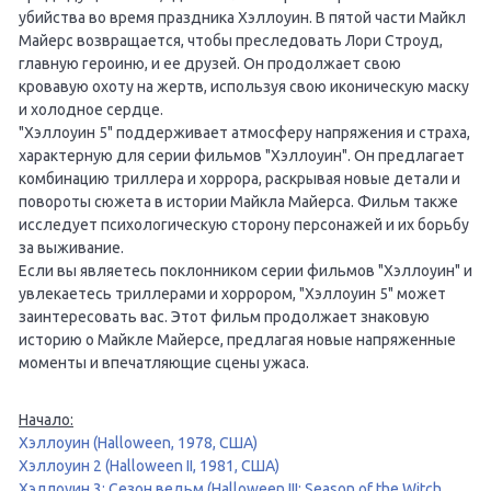
убийства во время праздника Хэллоуин. В пятой части Майкл
Майерс возвращается, чтобы преследовать Лори Строуд,
главную героиню, и ее друзей. Он продолжает свою
кровавую охоту на жертв, используя свою иконическую маску
и холодное сердце.
"Хэллоуин 5" поддерживает атмосферу напряжения и страха,
характерную для серии фильмов "Хэллоуин". Он предлагает
комбинацию триллера и хоррора, раскрывая новые детали и
повороты сюжета в истории Майкла Майерса. Фильм также
исследует психологическую сторону персонажей и их борьбу
за выживание.
Если вы являетесь поклонником серии фильмов "Хэллоуин" и
увлекаетесь триллерами и хоррором, "Хэллоуин 5" может
заинтересовать вас. Этот фильм продолжает знаковую
историю о Майкле Майерсе, предлагая новые напряженные
моменты и впечатляющие сцены ужаса.
Начало:
Хэллоуин (Halloween, 1978, США)
Хэллоуин 2 (Halloween II, 1981, США)
Хэллоуин 3: Сезон ведьм (Halloween III: Season of the Witch,