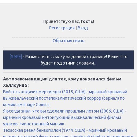
Приветствую Вас
,
Гость
!
Регистрация
|
Вход
Обратная связь
[SAPE]
- Разместить ссылку на данной странице! Реши: что
будет под этими словами...
Авторекомендации для тех, кому понравился фильм
Хэллоуин 5:
Бойтесь ходячих мертвецов (2015, США) - мрачный кровавый
выживальческий постапокалиптический хоррор (сериал) по
комиксам Image Comics
Я всегда знал, что вы сделали прошлым летом (2006, США) -
мрачный кровавый интригующий выживальческий фильм
ужасов: таинственный маньяк
Техасская резня бензопилой (1974, США) - мрачный кровавый
выживальческий фильм ужасов: серийный убийца, выживание в