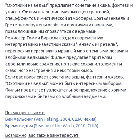
"Охотники на ведьм" предлагает сочетание экшна, фэнтези и
ужасов. Фильм полон динамичных сцен сражений,
спецэффектов и мистической атмосферы. Братья Гензель и
Гретель вооружены особыми оружиями и навыками,
позволяющими им справляться с ведьмами.
Режиссёр Томми Виркола создал современную
интерпретацию известной сказки "Гензель и Гретель",
перенося их персонажи в мрачный мир с темными лесами и
злобными ведьмами. Фильм предлагает зрителям
адреналиновые сражения, но также сохранил элементы
сказочного настроения и некоторый юмор.
Если вас привлекает сочетание экшна, фэнтези и ужасов,
"Охотники на ведьм" может быть интересным выбором.
Фильм предлагает увлекательное приключение с яркими
персонажами и битвами со злобными ведьмами.
Посмотрите также:
Ван Хельсинг (Van Helsing, 2004, США, Чехия)
Время ведьм (Season of the Witch, 2010, США)
Возможно, вас также заинтересует: