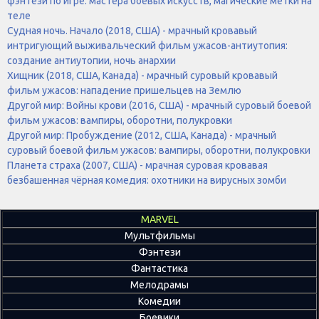
фэнтези по игре: мастера боевых искусств, магические метки на
теле
Судная ночь. Начало (2018, США) - мрачный кровавый
интригующий выживальческий фильм ужасов-антиутопия:
создание антиутопии, ночь анархии
Хищник (2018, США, Канада) - мрачный суровый кровавый
фильм ужасов: нападение пришельцев на Землю
Другой мир: Войны крови (2016, США) - мрачный суровый боевой
фильм ужасов: вампиры, оборотни, полукровки
Другой мир: Пробуждение (2012, США, Канада) - мрачный
суровый боевой фильм ужасов: вампиры, оборотни, полукровки
Планета страха (2007, США) - мрачная суровая кровавая
безбашенная чёрная комедия: охотники на вирусных зомби
MARVEL
Мультфильмы
Фэнтези
Фантастика
Мелодрамы
Комедии
Боевики