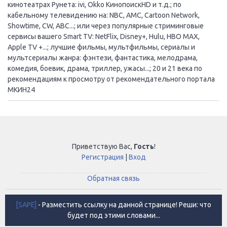
кинотеатрах Рунета: ivi, Okko КинопоискHD и т.д.; по
кабельному телевидению на: NBC, AMC, Cartoon Network,
Showtime, CW, ABC...; или через популярные стриминговые
сервисы вашего Smart TV: NetFlix, Disney+, Hulu, HBO MAX,
Apple TV +...; лучшие фильмы, мультфильмы, сериалы и
мультсериалы жанра: фэнтези, фантастика, мелодрама,
комедия, боевик, драма, триллер, ужасы...; 20 и 21 века по
рекомендациям к просмотру от рекомендательного портала
МКИН24
Приветствую Вас
,
Гость
!
Регистрация
|
Вход
Обратная связь
[SAPE]
- Разместить ссылку на данной странице! Реши: что
будет под этими словами...