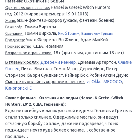
Охотники на ведьм
Название:
Hansel & Gretel: Witch Hunters
Оригинальное название:
2012 (мировая премьера: 19.01.2013)
Год:
экшн-фэнтези-хоррор (ужасы, фэнтези, боевик)
Жанр:
Томми Виркола
Режиссёр:
Томми Виркола,
,
Сценарий:
Якоб Гримм
Вильгельм Гримм
Уилл Феррелл, Бо Флинн, Адам МакКей
Продюсер:
США, Германия
Производство:
18+ (зрителям, достигшим 18 лет)
Возрастное ограничение:
В главных ролях:
Джереми Реннер
, Джемма Артертон,
Фамке
Янссен
, Пихла Виитала, Томас Манн, Дерек Мирс, Петер
Стормаре, Бьорн Сундквист, Райнер Бок, Робин Аткин Даунс
Смотреть онлайн в хорошем качестве:
ivi
,
Okko
,
MEGOGO
,
КинопоискHD
Сюжет фильма - Охотники на ведьм (Hansel & Gretel: Witch
Hunters, 2012, США, Германия):
Едва не погибнув в лапах ужасной ведьмы, Гензель и Гретель
стали только сильнее. Одержимые местью, они ведут
отчаянную борьбу со злом, даже не подозревая, что их
поджидает нечто куда более опасное… собственное
прошлое…