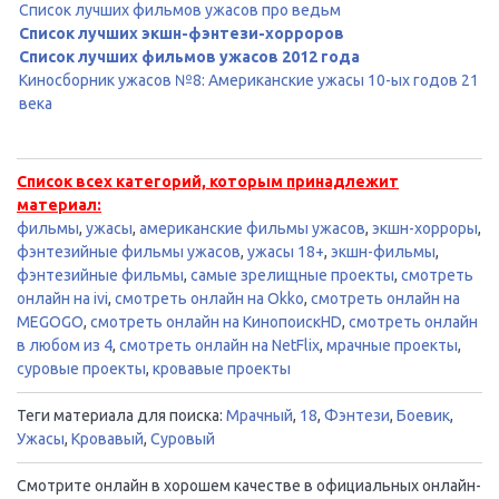
Список лучших фильмов ужасов про ведьм
Список лучших экшн-фэнтези-хорроров
Список лучших фильмов ужасов 2012 года
Киносборник ужасов №8: Американские ужасы 10-ых годов 21
века
Список всех категорий, которым принадлежит
материал:
фильмы
,
ужасы
,
американские фильмы ужасов
,
экшн-хорроры
,
фэнтезийные фильмы ужасов
,
ужасы 18+
,
экшн-фильмы
,
фэнтезийные фильмы
,
самые зрелищные проекты
,
смотреть
онлайн на ivi
,
смотреть онлайн на Okko
,
смотреть онлайн на
MEGOGO
,
смотреть онлайн на КинопоискHD
,
смотреть онлайн
в любом из 4
,
смотреть онлайн на NetFlix
,
мрачные проекты
,
суровые проекты
,
кровавые проекты
Теги материала для поиска:
Мрачный
,
18
,
Фэнтези
,
Боевик
,
Ужасы
,
Кровавый
,
Суровый
Смотрите онлайн в хорошем качестве в официальных онлайн-