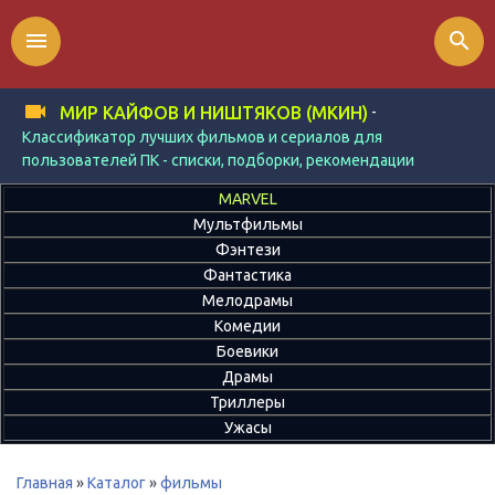
menu
search
-
МИР КАЙФОВ И НИШТЯКОВ (МКИН)
Классификатор лучших фильмов и сериалов для
пользователей ПК - списки, подборки, рекомендации
MARVEL
Мультфильмы
Фэнтези
Фантастика
Мелодрамы
Комедии
Боевики
Драмы
Триллеры
Ужасы
Главная
»
Каталог
»
фильмы