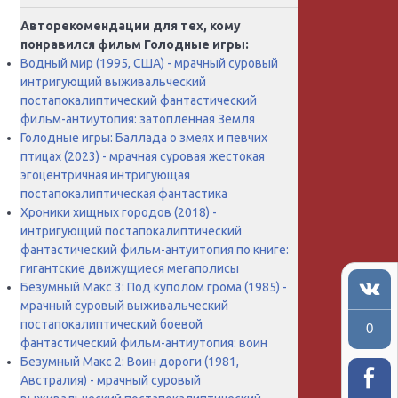
Авторекомендации для тех, кому
понравился фильм Голодные игры:
Водный мир (1995, США) - мрачный суровый
интригующий выживальческий
постапокалиптический фантастический
фильм-антиутопия: затопленная Земля
Голодные игры: Баллада о змеях и певчих
птицах (2023) - мрачная суровая жестокая
эгоцентричная интригующая
постапокалиптическая фантастика
Хроники хищных городов (2018) -
интригующий постапокалиптический
фантастический фильм-антуитопия по книге:
гигантские движущиеся мегаполисы
Безумный Макс 3: Под куполом грома (1985) -
мрачный суровый выживальческий
постапокалиптический боевой
0
фантастический фильм-антиутопия: воин
Безумный Макс 2: Воин дороги (1981,
Австралия) - мрачный суровый