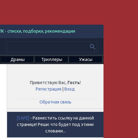
К - списки, подборки, рекомендации
Драмы
Триллеры
Ужасы
Приветствую Вас
,
Гость
!
Регистрация
|
Вход
Обратная связь
[SAPE]
- Разместить ссылку на данной
странице! Реши: что будет под этими
словами...