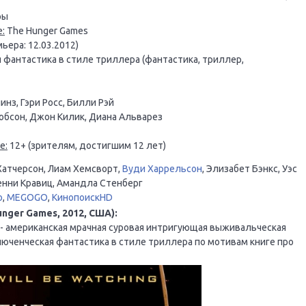
ры
:
The Hunger Games
ьера: 12.03.2012)
фантастика в стиле триллера (фантастика, триллер,
нз, Гэри Росс, Билли Рэй
бсон, Джон Килик, Диана Альварез
е:
12+ (зрителям, достигшим 12 лет)
Хатчерсон, Лиам Хемсворт,
Вуди Харрельсон
, Элизабет Бэнкс, Уэс
енни Кравиц, Амандла Стенберг
o
,
MEGOGO
,
КинопоискHD
nger Games, 2012, США):
- американская мрачная суровая интригующая выживальческая
юченческая фантастика в стиле триллера по мотивам книге про