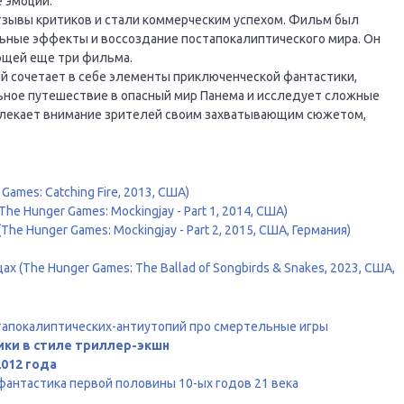
 эмоции.
зывы критиков и стали коммерческим успехом. Фильм был
альные эффекты и воссоздание постапокалиптического мира. Он
ющей еще три фильма.
рый сочетает в себе элементы приключенческой фантастики,
ьное путешествие в опасный мир Панема и исследует сложные
влекает внимание зрителей своим захватывающим сюжетом,
ames: Catching Fire, 2013, США)
he Hunger Games: Mockingjay - Part 1, 2014, США)
he Hunger Games: Mockingjay - Part 2, 2015, США, Германия)
х (The Hunger Games: The Ballad of Songbirds & Snakes, 2023, США,
тапокалиптических-антиутопий про смертельные игры
ики в стиле триллер-экшн
012 года
антастика первой половины 10-ых годов 21 века