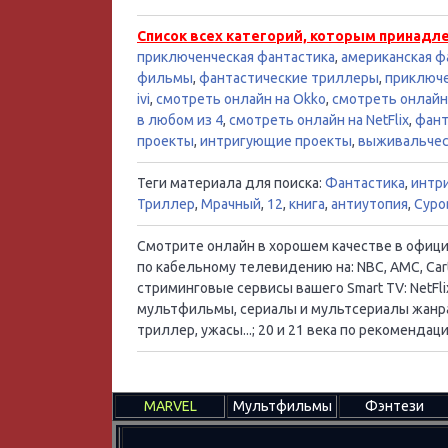
Список всех категорий, которым принадл
приключенческая фантастика
,
американская ф
фильмы
,
фантастические триллеры
,
приключ
ivi
,
смотреть онлайн на Okko
,
смотреть онлай
в любом из 4
,
смотреть онлайн на NetFlix
,
фант
проекты
,
интригующие проекты
,
выживальчес
Теги материала для поиска:
Фантастика
,
интр
Триллер
,
Мрачный
,
12
,
книга
,
антиутопия
,
Суро
Смотрите онлайн в хорошем качестве в официал
по кабельному телевидению на: NBC, AMC, Cart
стриминговые сервисы вашего Smart TV: NetFlix
мультфильмы, сериалы и мультсериалы жанра:
триллер, ужасы...; 20 и 21 века по рекоменд
MARVEL
Мультфильмы
Фэнтези