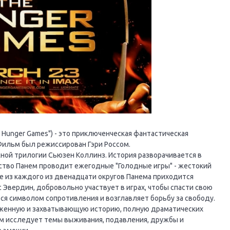
 Hunger Games") - это приключенческая фантастическая
Фильм был режиссирован Гэри Россом.
ой трилогии Сьюзен Коллинз. История разворачивается в
ство Панем проводит ежегодные "Голодные игры" - жестокий
е из каждого из двенадцати округов Панема приходится
с Эвердин, добровольно участвует в играх, чтобы спасти свою
тся символом сопротивления и возглавляет борьбу за свободу.
яженную и захватывающую историю, полную драматических
м исследует темы выживания, подавления, дружбы и