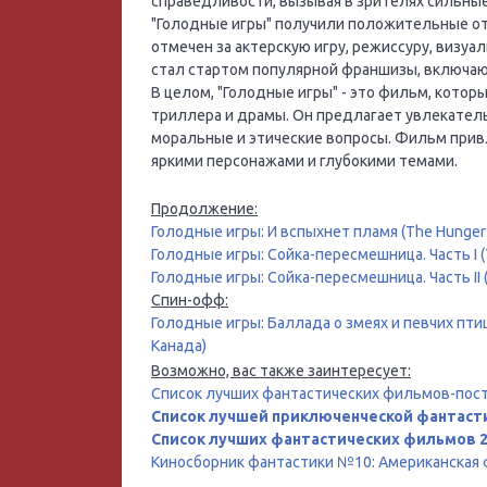
справедливости, вызывая в зрителях сильные
"Голодные игры" получили положительные от
отмечен за актерскую игру, режиссуру, визу
стал стартом популярной франшизы, включа
В целом, "Голодные игры" - это фильм, кото
триллера и драмы. Он предлагает увлекател
моральные и этические вопросы. Фильм при
яркими персонажами и глубокими темами.
Продолжение:
Голодные игры: И вспыхнет пламя (The Hunger G
Голодные игры: Сойка-пересмешница. Часть I (T
Голодные игры: Сойка-пересмешница. Часть II (T
Спин-офф:
Голодные игры: Баллада о змеях и певчих птица
Канада)
Возможно, вас также заинтересует:
Список лучших фантастических фильмов-пос
Список лучшей приключенческой фантаст
Список лучших фантастических фильмов 2
Киносборник фантастики №10: Американская ф