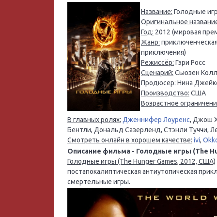
Название:
Голодные иг
Оригинальное название
Год:
2012 (мировая прем
Жанр:
приключенческая 
приключения)
Режиссёр:
Гэри Росс
Сценарий:
Сьюзен Колли
Продюсер:
Нина Джейко
Производство:
США
Возрастное ограничени
В главных ролях:
Дженнифер Лоуренс
, Джош 
Бентли, Дональд Сазерленд, Стэнли Туччи, Л
Смотреть онлайн в хорошем качестве:
ivi
,
Okk
Описание фильма - Голодные игры (The Hu
Голодные игры (The Hunger Games, 2012, США)
постапокалиптическая антиутопическая прикл
смертельные игры.