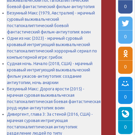
выживальческий постапокалиптический
0
боевой фантастический фильм-антиутопия
Безумный Макс (1979, Австралия) - мрачный
суровый выживальческий
постапокалиптический боевой
фантастический фильм-антиутопия: воин
0
Одни из нас (2023) - мрачный суровый
кровавый интригующий выживальческий
постапокалиптический хоррорный сериал по
компьютерной игре: грибок
Судная ночь. Начало (2018, США) - мрачный
0
кровавый интригующий выживальческий
фильм ужасов-антиутопия: создание
антиутопии, ночь анархии
Безумный Макс: Дорога ярости (2015) -
мрачная суровая выживальческая
0
постапокалиптическая боевая фантастическая
роуд-муви-антиутопия: воин
Дивергент, глава 3: За стеной (2016, США) -
мрачная суровая интригующая
постапокалиптическая антиутопия:
0
разделение людей по типу