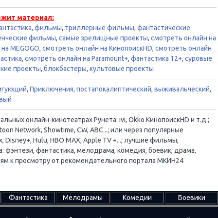
ежит материал:
антастика
,
фильмы
,
триллерные фильмы
,
фантастические
енческие фильмы
,
самые зрелищные проекты
,
смотреть онлайн на
н на MEGOGO
,
смотреть онлайн на КинопоискHD
,
смотреть онлайн
астика
,
смотреть онлайн на Paramount+
,
фантастика 12+
,
суровые
кие проекты
,
блокбастеры
,
культовые проекты
игующий
,
Приключения
,
постапокалиптический
,
выживальческий
,
вый
ьных онлайн-кинотеатрах Рунета: ivi, Okko КинопоискHD и т.д.;
oon Network, Showtime, CW, ABC...; или через популярные
, Disney+, Hulu, HBO MAX, Apple TV +...; лучшие фильмы,
 фэнтези, фантастика, мелодрама, комедия, боевик, драма,
ациям к просмотру от рекомендательного портала МКИН24
Фантастика
Мелодрамы
Комедии
Боевики