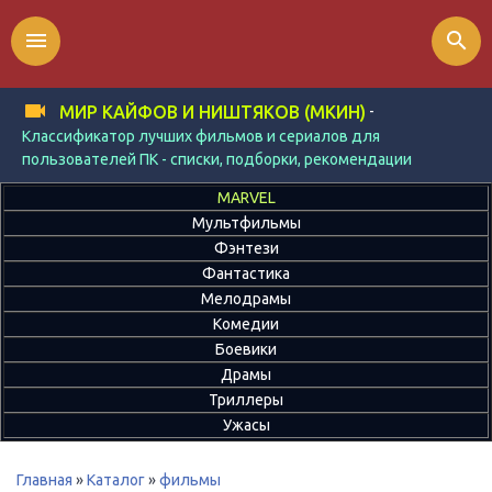
menu
search
-
МИР КАЙФОВ И НИШТЯКОВ (МКИН)
Классификатор лучших фильмов и сериалов для
пользователей ПК - списки, подборки, рекомендации
MARVEL
Мультфильмы
Фэнтези
Фантастика
Мелодрамы
Комедии
Боевики
Драмы
Триллеры
Ужасы
Главная
»
Каталог
»
фильмы