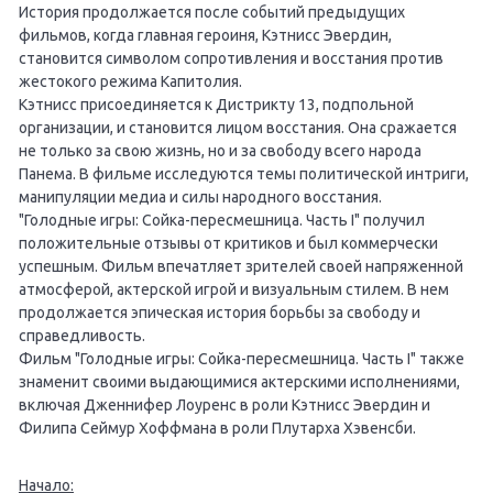
История продолжается после событий предыдущих
фильмов, когда главная героиня, Кэтнисс Эвердин,
становится символом сопротивления и восстания против
жестокого режима Капитолия.
Кэтнисс присоединяется к Дистрикту 13, подпольной
организации, и становится лицом восстания. Она сражается
не только за свою жизнь, но и за свободу всего народа
Панема. В фильме исследуются темы политической интриги,
манипуляции медиа и силы народного восстания.
"Голодные игры: Сойка-пересмешница. Часть I" получил
положительные отзывы от критиков и был коммерчески
успешным. Фильм впечатляет зрителей своей напряженной
атмосферой, актерской игрой и визуальным стилем. В нем
продолжается эпическая история борьбы за свободу и
справедливость.
Фильм "Голодные игры: Сойка-пересмешница. Часть I" также
знаменит своими выдающимися актерскими исполнениями,
включая Дженнифер Лоуренс в роли Кэтнисс Эвердин и
Филипа Сеймур Хоффмана в роли Плутарха Хэвенсби.
Начало: