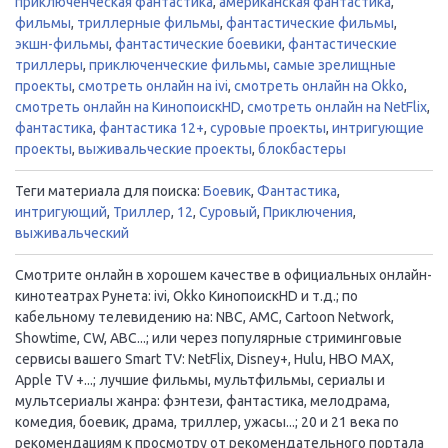
приключенческая фантастика
,
американская фантастика
,
фильмы
,
триллерные фильмы
,
фантастические фильмы
,
экшн-фильмы
,
фантастические боевики
,
фантастические
триллеры
,
приключенческие фильмы
,
самые зрелищные
проекты
,
смотреть онлайн на ivi
,
смотреть онлайн на Okko
,
смотреть онлайн на КинопоискHD
,
смотреть онлайн на NetFlix
,
фантастика
,
фантастика 12+
,
суровые проекты
,
интригующие
проекты
,
выживальческие проекты
,
блокбастеры
Теги материала для поиска:
Боевик
,
Фантастика
,
интригующий
,
Триллер
,
12
,
Суровый
,
Приключения
,
выживальческий
Смотрите онлайн в хорошем качестве в официальных онлайн-
кинотеатрах Рунета: ivi, Okko КинопоискHD и т.д.; по
кабельному телевидению на: NBC, AMC, Cartoon Network,
Showtime, CW, ABC...; или через популярные стриминговые
сервисы вашего Smart TV: NetFlix, Disney+, Hulu, HBO MAX,
Apple TV +...; лучшие фильмы, мультфильмы, сериалы и
мультсериалы жанра: фэнтези, фантастика, мелодрама,
комедия, боевик, драма, триллер, ужасы...; 20 и 21 века по
рекомендациям к просмотру от рекомендательного портала