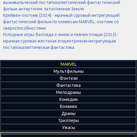
выживальческий постапокалиптический фантастический
фильм-антиутопия: затопленная Земля
Крейвен-охотник (2024) - мрачный суровый интригующий
фантастический фильм по комиксам MARVEL: охотник со
сверхспособностями
Голодные игры: Баллада о змеях и певчих птицах (2023) -
мрачная суровая жестокая эгоцентричная интригующая
постапокалиптическая фантастика
MARVEL
Мультфильмы
Фэнтези
Фантастика
Мелодрамы
Комедии
Боевики
Драмы
Триллеры
Ужасы