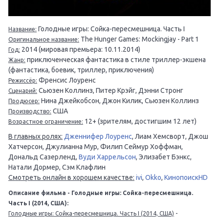
Голодные игры: Сойка-пересмешница. Часть I
Название:
The Hunger Games: Mockingjay - Part 1
Оригинальное название:
2014 (мировая премьера: 10.11.2014)
Год:
приключенческая фантастика в стиле триллер-экшена
Жанр:
(фантастика, боевик, триллер, приключения)
Френсис Лоуренс
Режиссёр:
Сьюзен Коллинз, Питер Крэйг, Дэнни Стронг
Сценарий:
Нина Джейкобсон, Джон Килик, Сьюзен Коллинз
Продюсер:
США
Производство:
12+ (зрителям, достигшим 12 лет)
Возрастное ограничение:
В главных ролях:
Дженнифер Лоуренс
, Лиам Хемсворт, Джош
Хатчерсон, Джулианна Мур, Филип Сеймур Хоффман,
Дональд Сазерленд,
Вуди Харрельсон
, Элизабет Бэнкс,
Натали Дормер, Сэм Клафлин
Смотреть онлайн в хорошем качестве:
ivi
,
Okko
,
КинопоискHD
Описание фильма - Голодные игры: Сойка-пересмешница.
Часть I (2014, США):
-
Голодные игры: Сойка-пересмешница. Часть I (2014, США)