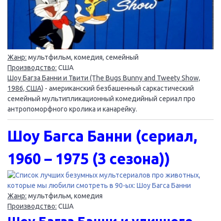
Жанр:
мультфильм, комедия, семейный
Производство:
США
Шоу Багза Банни и Твити (The Bugs Bunny and Tweety Show,
1986, США)
- американский безбашенный саркастический
семейный мультипликационный комедийный сериал про
антропоморфного кролика и канарейку.
Шоу Багса Банни (сериал,
1960 – 1975 (3 сезона))
Жанр:
мультфильм, комедия
Производство:
США