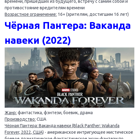
времени, пришедших из будущего, встречу с самим собой и
противостояние вредителям времени
Возрастное ограничение:
16+ (зрителям, достигшим 16 лет)
Чёрная Пантера: Ваканда
навеки (2022)
Жанр:
фантастика, фэнтези, боевик, драма
Производство:
США
Чёрная Пантера: Ваканда навеки (Black Panther: Wakanda
Forever, 2022, США)
- американское интригующее мистическое
боевое драматическое фантастическое экшн-фэнтези по