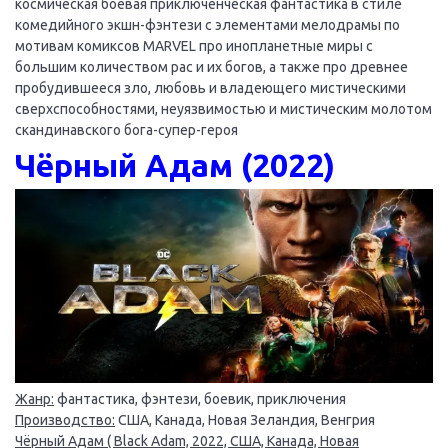
космическая боевая приключенческая фантастика в стиле
комедийного экшн-фэнтези с элементами мелодрамы по
мотивам комиксов MARVEL про инопланетные миры с
большим количеством рас и их богов, а также про древнее
пробудившееся зло, любовь и владеющего мистическими
сверхспособностями, неуязвимостью и мистическим молотом
скандинавского бога-супер-героя
Чёрный Адам (2022)
Жанр:
фантастика, фэнтези, боевик, приключения
Производство:
США, Канада, Новая Зеландия, Венгрия
Чёрный Адам ( Black Adam, 2022, США, Канада, Новая