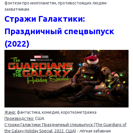
фэнтези про инопланетян, противостоящих людям-
захватчикам.
Стражи Галактики:
Праздничный спецвыпуск
(2022)
Жанр:
фантастика, комедия, короткометражка
Производство:
США
Стражи Галактики: Праздничный спецвыпуск (The Guardians of
the Galaxy Holiday Special, 2022, США)
- лёгкая забавная