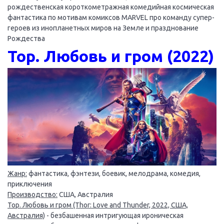
рождественская короткометражная комедийная космическая
фантастика по мотивам комиксов MARVEL про команду супер-
героев из инопланетных миров на Земле и празднование
Рождества
Тор. Любовь и гром (2022)
Жанр:
фантастика, фэнтези, боевик, мелодрама, комедия,
приключения
Производство:
США, Австралия
Тор. Любовь и гром (Thor: Love and Thunder, 2022, США,
Австралия)
- безбашенная интригующая ироническая