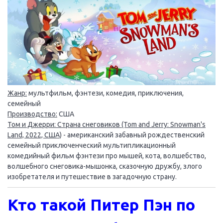
Жанр:
мультфильм, фэнтези, комедия, приключения,
семейный
Производство:
США
Том и Джерри: Страна снеговиков (Tom and Jerry: Snowman's
Land, 2022, США)
- американский забавный рождественский
семейный приключенческий мультипликационный
комедийный фильм фэнтези про мышей, кота, волшебство,
волшебного снеговика-мышонка, сказочную дружбу, злого
изобретателя и путешествие в загадочную страну.
Кто такой Питер Пэн по