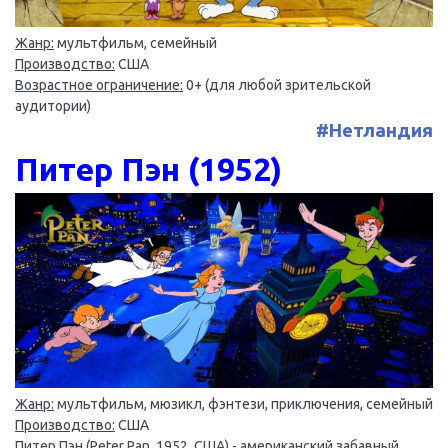
Жанр:
мультфильм, семейный
Производство:
США
Возрастное ограничение:
0+ (для любой зрительской
аудитории)
#Нетландия
Питер Пэн (1952)
Жанр:
мультфильм, мюзикл, фэнтези, приключения, семейный
Производство:
США
Питер Пэн (Peter Pan, 1952, США)
- американский забавный