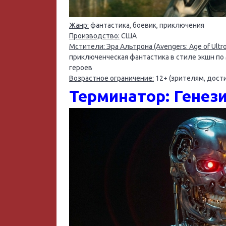
Жанр:
фантастика, боевик, приключения
Производство:
США
Мстители: Эра Альтрона (Avengers: Age of Ultr
приключенческая фантастика в стиле экшн по
героев
Возрастное ограничение:
12+ (зрителям, дост
Терминатор: Генези