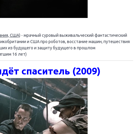
ания, США)
- мрачный суровый выживальческий фантастический
икобритании и США про роботов, восстание машин, путешествия
дших из будущего и защиту будущего в прошлом
игшим 16 лет)
дёт спаситель (2009)