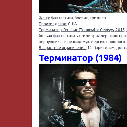
Жанр:
фантастика, боевик, триллер
Производство:
США
Терминатор: Генезис (Terminator Genisys, 2015,
боевая фантастика в стиле триллер-экшн про
вернувшихся в незнакомую версию прошлого
Возрастное ограничение:
12+ (зрителям, дост
Терминатор (1984)