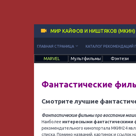
МИР КАЙФОВ И НИШТЯКОВ (МКИН)
keyboard_arrow_down
ГЛАВНАЯ СТРАНИЦА
КАТАЛОГ РЕКОМЕНДАЦИЙ 
MARVEL
Мультфильмы
Фэнтези
Фантастические фил
Смотрите лучшие фантастич
Фантастические фильмы про восстание маш
Наиболее
интересными фантастическими 
рекомендательного кинопортала МКИН24 явл
списка. Помимо названий, картинок и ссылок 