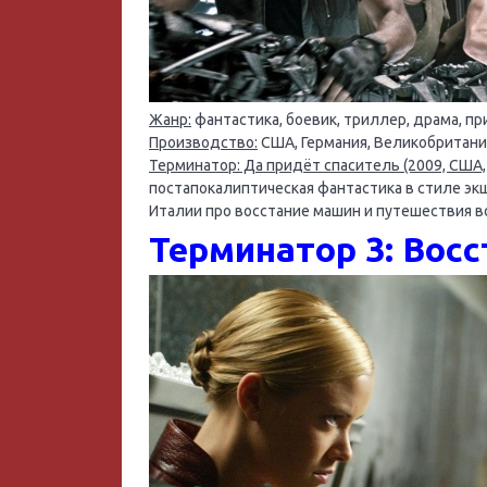
Жанр:
фантастика, боевик, триллер, драма, п
Производство:
США, Германия, Великобритани
Терминатор: Да придёт спаситель (2009, США, 
постапокалиптическая фантастика в стиле эк
Италии про восстание машин и путешествия в
Терминатор 3: Восс