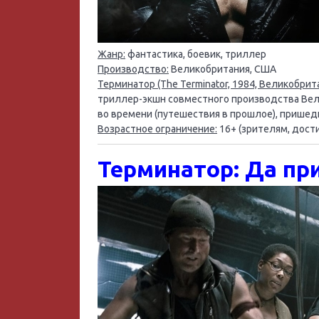
Жанр:
фантастика, боевик, триллер
Производство:
Великобритания, США
Терминатор (The Terminator, 1984, Великобрит
триллер-экшн совместного производства Вел
во времени (путешествия в прошлое), прише
Возрастное ограничение:
16+ (зрителям, дост
Терминатор: Да при