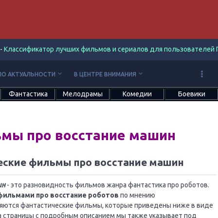
-
Классификатор лучших фильмов и сериалов для пользователей П
keyboard_arrow_down
keyboard_arrow_down
ПО АКТУАЛЬНОСТИ
В ЦЕНТРЕ ВНИМАНИЯ
Фантастика
Мелодрамы
Комедии
Боевики
ьмы про восстание машин
еские фильмы про восстание машин
ин
- это разновидность фильмов жанра фантастика про роботов.
фильмами про восстание роботов
по мнению
яются фантастические фильмы, которые приведены ниже в виде
на страницы с подробным описанием мы также указывает под