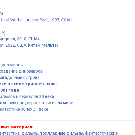
А)
ost World: Jurassic Park, 1997, США)
ША)
 Kingdom, 2018, США)
n, 2022, США, Китай, Мальта)
 динозавров
создание динозавров
загадочные острова
ики в стиле триллер-экшн
001 года
ильмов и сериалов 20 века
 большую популярность во всём мире
нтастика 00-ых 21 века
ежит материал:
антастика
,
фильмы
,
триллерные фильмы
,
фантастические