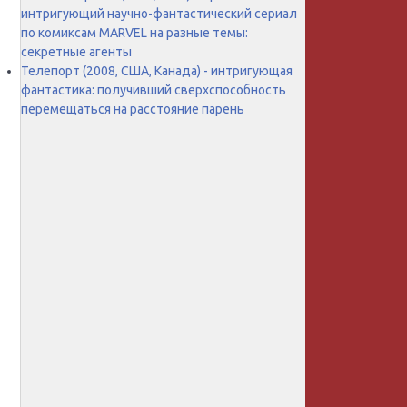
интригующий научно-фантастический сериал
по комиксам MARVEL на разные темы:
секретные агенты
Телепорт (2008, США, Канада) - интригующая
фантастика: получивший сверхспособность
перемещаться на расстояние парень