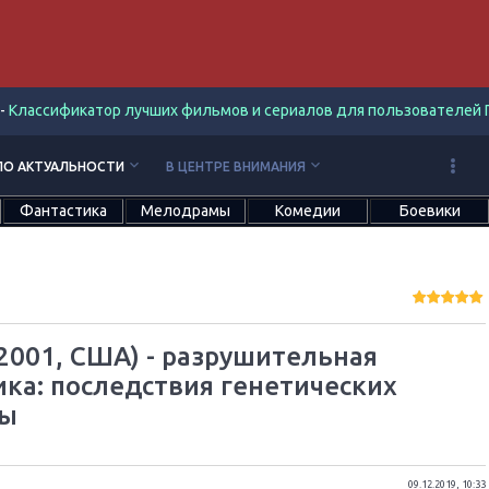
-
Классификатор лучших фильмов и сериалов для пользователей П
keyboard_arrow_down
keyboard_arrow_down
ПО АКТУАЛЬНОСТИ
В ЦЕНТРЕ ВНИМАНИЯ
Фантастика
Мелодрамы
Комедии
Боевики
2001, США) - разрушительная
ка: последствия генетических
ры
09.12.2019, 10:33