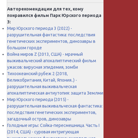
Авторекомендации для тех, кому
понравился фильм Парк Юрского периода
3:
Мир Юрского периода 3 (2022) -
разрушительная фантастика: последствия
генетических экспериментов, динозавры в
большом городе
Война миров Z (2013, США) - мрачный
выживальческий апокалиптический фильм
ужасов: вирусная эпидемия, зомби
Тихоокеанский рубеж 2 (2018,
Великобритания, Китай, Япония..) -
разрушительная выживальческая
апокалиптическая антиутопия: защита Землми
Мир Юрского периода (2015) -
разрушительная выживальческая фантастика:
последствия генетических экспериментов,
загадочный остров, динозавры
Голодные игры: Сойка-пересмешница. Часть I
(2014, США) - суровая интригующая