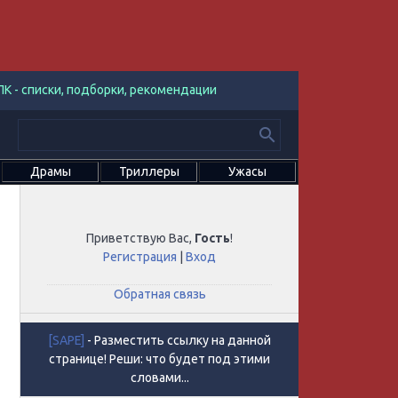
К - списки, подборки, рекомендации
Драмы
Триллеры
Ужасы
Приветствую Вас
,
Гость
!
Регистрация
|
Вход
Обратная связь
[SAPE]
- Разместить ссылку на данной
странице! Реши: что будет под этими
словами...