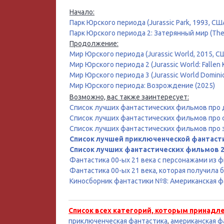
Начало:
Парк Юрского периода (Jurassic Park, 1993, СШ
Парк Юрского периода 2: Затерянный мир (The L
Продолжение:
Мир Юрского периода (Jurassic World, 2015, С
Мир Юрского периода 2 (Jurassic World: Fallen
Мир Юрского периода 3 (Jurassic World Dominio
Мир Юрского периода: Возрождение (2025)
Возможно, вас также заинтересует:
Список лучших фантастических фильмов про
Список лучших фантастических фильмов про 
Список лучших фантастических фильмов про 
Список лучшей приключенческой фантаст
Список лучших фантастических фильмов 2
Фантастика 00-ых 21 века с персонажами из ф
Фантастика 00-ых 21 века, которая получила
Киносборник фантастики №8: Американская фа
Список всех категорий, которым принадл
приключенческая фантастика
,
американская ф