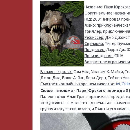
Название:
Парк Юрского
Оригинальное название
Год:
2001 (мировая прем
Жанр:
приключенческая 
триллер, приключения)
Режиссёр:
Джо Джонст
Сценарий:
Питер Бучман
Продюсер:
Ларри Дж. Ф
Производство:
США
Возрастное ограничени
В главных ролях:
Сэм Нил, Уильям Х. Мэйси, Т
Джон Дил, Брюс А. Янг, Лора Дерн, Тейлор Ни
Смотреть онлайн в хорошем качестве:
ivi
,
Okk
Сюжет фильма - Парк Юрского периода 3 (Jur
Палеонтолог Алан Грант принимает предлож
экскурсию на самолёте над печально знамени
группу атакует спинозавр, и Грант и его комп