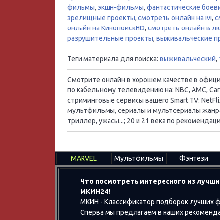
фильмы
,
экшн-фильмы
,
фантастические боев
зрелищные проекты
,
смотреть онлайн на ivi
,
с
онлайн на КинопоискHD
,
смотреть онлайн в лю
разрушительные проекты
,
выживальческие п
Теги материала для поиска:
выживальческий
,
Смотрите онлайн в хорошем качестве в официал
по кабельному телевидению на: NBC, AMC, Cart
стриминговые сервисы вашего Smart TV: NetFlix
мультфильмы, сериалы и мультсериалы жанра:
триллер, ужасы...; 20 и 21 века по рекоменд
MARVEL
Мультфильмы
Фэнтези
Что посмотреть интересного из лучши
МКИН24!
МКИН - Классификатор подборок лучших ф
Сперва мы предлагаем в наших рекоменда