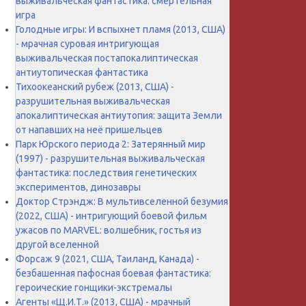
выживальческая фантастика: смертельная
игра
Голодные игры: И вспыхнет пламя (2013, США)
- мрачная суровая интригующая
выживальческая постапокалиптическая
антиутопическая фантастика
Тихоокеанский рубеж (2013, США) -
разрушительная выживальческая
апокалиптическая антиутопия: защита Земли
от напавших на неё пришельцев
Парк Юрского периода 2: Затерянный мир
(1997) - разрушительная выживальческая
фантастика: последствия генетических
экспериментов, динозавры
Доктор Стрэндж: В мультивселенной безумия
(2022, США) - интригующий боевой фильм
ужасов по MARVEL: волшебник, гостья из
другой вселенной
Форсаж 9 (2021, США, Таиланд, Канада) -
безбашенная пафосная боевая фантастика:
героические гонщики-экстремалы
Агенты «Щ.И.Т.» (2013, США) - мрачный