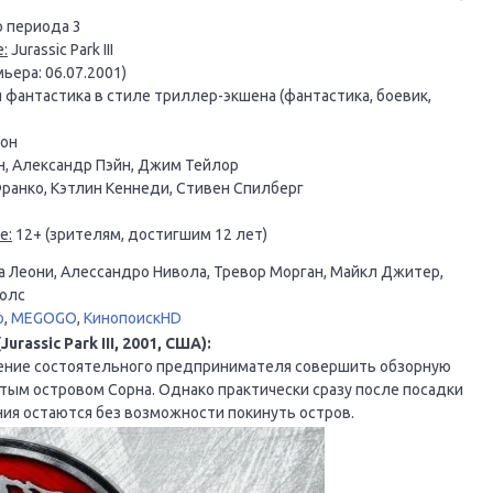
 периода 3
:
Jurassic Park III
ьера: 06.07.2001)
фантастика в стиле триллер-экшена (фантастика, боевик,
он
, Александр Пэйн, Джим Тейлор
ранко, Кэтлин Кеннеди, Стивен Спилберг
е:
12+ (зрителям, достигшим 12 лет)
еа Леони, Алессандро Нивола, Тревор Морган, Майкл Джитер,
колс
o
,
MEGOGO
,
КинопоискHD
assic Park III, 2001, США):
ение состоятельного предпринимателя совершить обзорную
тым островом Сорна. Однако практически сразу после посадки
ания остаются без возможности покинуть остров.