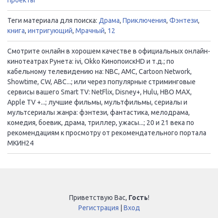
Теги материала для поиска:
Драма
,
Приключения
,
Фэнтези
,
книга
,
интригующий
,
Мрачный
,
12
Смотрите онлайн в хорошем качестве в официальных онлайн-
кинотеатрах Рунета: ivi, Okko КинопоискHD и т.д.; по
кабельному телевидению на: NBC, AMC, Cartoon Network,
Showtime, CW, ABC...; или через популярные стриминговые
сервисы вашего Smart TV: NetFlix, Disney+, Hulu, HBO MAX,
Apple TV +...; лучшие фильмы, мультфильмы, сериалы и
мультсериалы жанра: фэнтези, фантастика, мелодрама,
комедия, боевик, драма, триллер, ужасы...; 20 и 21 века по
рекомендациям к просмотру от рекомендательного портала
МКИН24
Приветствую Вас
,
Гость
!
Регистрация
|
Вход