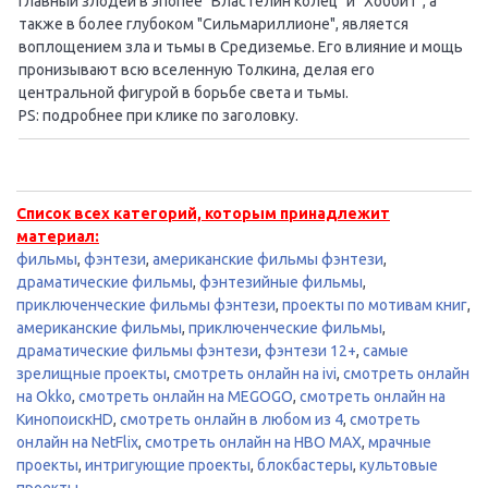
главный злодей в эпопее "Властелин колец" и "Хоббит", а
также в более глубоком "Сильмариллионе", является
воплощением зла и тьмы в Средиземье. Его влияние и мощь
пронизывают всю вселенную Толкина, делая его
центральной фигурой в борьбе света и тьмы.
PS: подробнее при клике по заголовку.
Список всех категорий, которым принадлежит
материал:
фильмы
,
фэнтези
,
американские фильмы фэнтези
,
драматические фильмы
,
фэнтезийные фильмы
,
приключенческие фильмы фэнтези
,
проекты по мотивам книг
,
американские фильмы
,
приключенческие фильмы
,
драматические фильмы фэнтези
,
фэнтези 12+
,
самые
зрелищные проекты
,
смотреть онлайн на ivi
,
смотреть онлайн
на Okko
,
смотреть онлайн на MEGOGO
,
смотреть онлайн на
КинопоискHD
,
смотреть онлайн в любом из 4
,
смотреть
онлайн на NetFlix
,
смотреть онлайн на HBO MAX
,
мрачные
проекты
,
интригующие проекты
,
блокбастеры
,
культовые
проекты