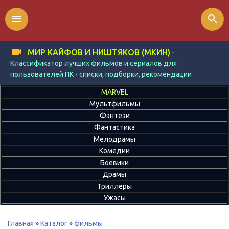
menu
search
-
МИР КАЙФОВ И НИШТЯКОВ (МКИН)
Классификатор лучших фильмов и сериалов для
пользователей ПК - списки, подборки, рекомендации
MARVEL
Мультфильмы
Фэнтези
Фантастика
Мелодрамы
Комедии
Боевики
Драмы
Триллеры
Ужасы
Главная
»
Каталог
»
фильмы