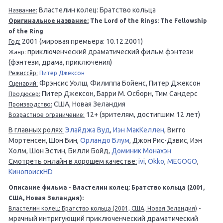
Властелин колец: Братство кольца
Название:
Оригинальное название:
The Lord of the Rings: The Fellowship
of the Ring
2001 (мировая премьера: 10.12.2001)
Год:
приключенческий драматический фильм фэнтези
Жанр:
(фэнтези, драма, приключения)
Режиссёр:
Питер Джексон
Фрэнсис Уолш, Филиппа Бойенс, Питер Джексон
Сценарий:
Питер Джексон, Барри М. Осборн, Тим Сандерс
Продюсер:
США, Новая Зеландия
Производство:
12+ (зрителям, достигшим 12 лет)
Возрастное ограничение:
В главных ролях:
Элайджа Вуд
,
Иэн МакКеллен
, Вигго
Мортенсен, Шон Бин,
Орландо Блум
, Джон Рис-Дэвис, Иэн
Холм, Шон Эстин, Билли Бойд,
Доминик Монахэн
Смотреть онлайн в хорошем качестве:
ivi
,
Okko
,
MEGOGO
,
КинопоискHD
Описание фильма - Властелин колец: Братство кольца (2001,
США, Новая Зеландия):
-
Властелин колец: Братство кольца (2001, США, Новая Зеландия)
мрачный интригующий приключенческий драматический