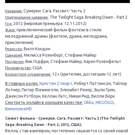
Сумерки. Сага. Рассвет: Часть 2
Название:
The Twilight Saga: Breaking Dawn - Part 2
Оригинальное название:
2012 (мировая премьера: 12.11.2012)
Год:
приключенческий фильм фэнтези в стиле
Жанр:
мелодрамной драмы (фэнтези, драма, мелодрама,
приключения)
Билл Кондон
Режиссёр:
Мелисса Розенберг, Стефани Майер
Сценарий:
Вик Годфри, Стефани Майер, Карен Розенфельт
Продюсер:
США
Производство:
12+ (зрителям, достигшим 12 лет)
Возрастное ограничение:
В главных ролях:
Кристен Стюарт
, Роберт Паттинсон, Тэйлор
Лотнер, Питер Фачинелли, Элизабет Ризер, Эшли Грин,
Джексон Рэтбоун, Келлан Латс, Никки Рид, Билли Бёрк
Смотреть онлайн в хорошем качестве:
Okko
,
MEGOGO
,
КинопоискHD
Сюжет фильма - Сумерки. Сага. Рассвет: Часть 2 (The Twilight
Saga: Breaking Dawn - Part 2, 2012, США):
Белла, став вампиром, постепенно свыкается со своей новой