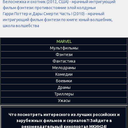
Белоснежка и охотник (2012, США) - мрачный интригующий
фильм фэнтези: противостояние злой колдуньи
Гарри Поттер и Дары Смерти: Часть I (2010) - мрачный
интригующий фильм фэнтези по книге: юный волшебник,
школа волшебства
MARVEL
Мультфильмы
Фэнтези
Фантастика
Мелодрамы
Комедии
Боевики
Драмы
Триллеры
Ужасы
Что посмотреть интересного из лучших российских и
зарубежных фильмов и сериалов?! Зайдите в
рекомендательный кинопортал МКИН24!