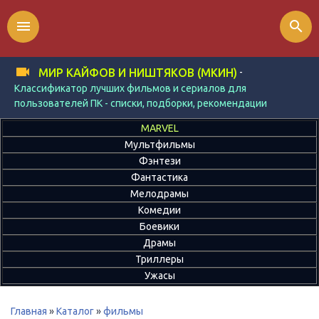
menu
search
-
МИР КАЙФОВ И НИШТЯКОВ (МКИН)
Классификатор лучших фильмов и сериалов для
пользователей ПК - списки, подборки, рекомендации
MARVEL
Мультфильмы
Фэнтези
Фантастика
Мелодрамы
Комедии
Боевики
Драмы
Триллеры
Ужасы
Главная
»
Каталог
»
фильмы