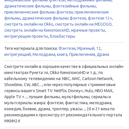
драматические фильмы
,
фэнтезийные фильмы
,
приключенческие фильмы фэнтези
,
приключенческие
фильмы
,
драматические фильмы фэнтези
,
фэнтези 12+
,
смотреть онлайн на Okko
,
смотреть онлайн на MEGOGO
,
смотреть онлайн на КинопоискHD
,
мрачные проекты
,
интригующие проекты
,
блокбастеры
Теги материала для поиска:
Фэнтези
,
Мрачный
,
12
,
интригующий
,
Мелодрама
,
книга
,
Приключения
,
Драма
Смотрите онлайн в хорошем качестве в официальных онлайн-
кинотеатрах Рунета: ivi, Okko КинопоискHD и т.д.; по
кабельному телевидению на: NBC, AMC, Cartoon Network,
Showtime, CW, ABC...; или через популярные стриминговые
сервисы вашего Smart TV: NetFlix, Disney+, Hulu, HBO MAX,
Apple TV +...; лучшие фильмы, мультфильмы, сериалы и
мультсериалы жанра: фэнтези, фантастика, мелодрама,
комедия, боевик, драма, триллер, ужасы...; 20 и 21 века по
рекомендациям к просмотру от рекомендательного портала
МКИН24