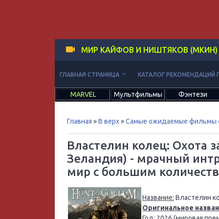
МИР КАЙФОВ И НИШТЯКОВ (МКИН)
keyboard_arrow_down
ГЛАВНАЯ СТРАНИЦА
КАТАЛОГ РЕКОМЕНДАЦИЙ 
MARVEL
Мультфильмы
Фэнтези
Главная
»
В верх
»
Самые ожидаемые фильмы 
Властелин колец: Охота з
Зеландия) - мрачный инт
мир с большим количеств
Название:
Властелин ко
Оригинальное назван
Год:
2026 (мировая прем