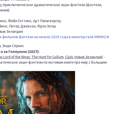
р:
приключенческое драматическое экшн-фэнтези (фэнтези,
чения)
нс, Фиби Гиттинс, Арт Папагеоргиу
енс, Питер Джексон, Фрэн Уолш
вая Зеландия
 фильмов фэнтези на начало 2026 года в кинопортале МКИН24!
, Энди Серкис
а за Голлумом (2027):
 Lord of the Rings: The Hunt for Gollum, США, Новая Зеландия)
-
тическое экшн-фэнтези по мотивам книги про мир с большим