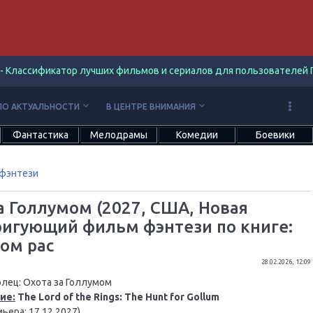
-
Классификатор лучших фильмов и сериалов для пользователей П
keyboard_arrow_down
keyboard_arrow_down
ПО АКТУАЛЬНОСТИ
В ЦЕНТРЕ ВНИМАНИЯ
Фантастика
Мелодрамы
Комедии
Боевики
фэнтези
а Голлумом (2027, США, Новая
ригующий фильм фэнтези по книге:
ом рас
28.02.2026, 12:09
лец: Охота за Голлумом
ие:
The Lord of the Rings: The Hunt for Gollum
ьера: 17.12.2027)