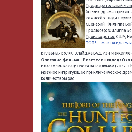
Предварительный жан
боевик, драма, приклю
Режиссёр:
Энди Серкис
Сценарий:
Филиппа Бойе
Продюсер:
Филиппа Бой
Производство:
США, Но
ТОП5 самых ожидаемых
В главных ролях:
Элайджа Вуд, Иэн Маккеллен
Описание фильма - Властелин колец: Охот
Властелин колец: Охота за Голлумом (2027, The
мрачное интригующее приключенческое драма
количеством рас