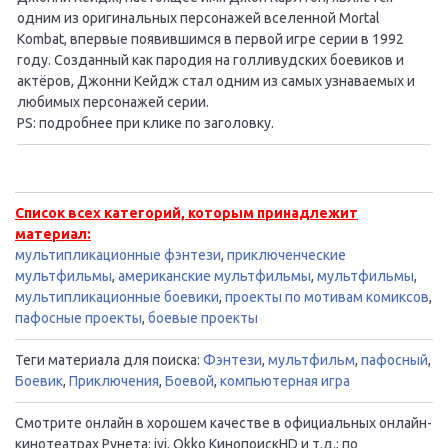
одним из оригинальных персонажей вселенной Mortal
Kombat, впервые появившимся в первой игре серии в 1992
году. Созданный как пародия на голливудских боевиков и
актёров, Джонни Кейдж стал одним из самых узнаваемых и
любимых персонажей серии.
PS: подробнее при клике по заголовку.
Список всех категорий, которым принадлежит
материал:
мультипликационные фэнтези
,
приключенческие
мультфильмы
,
американские мультфильмы
,
мультфильмы
,
мультипликационные боевики
,
проекты по мотивам комиксов
,
пафосные проекты
,
боевые проекты
Теги материала для поиска:
Фэнтези
,
мультфильм
,
пафосный
,
Боевик
,
Приключения
,
Боевой
,
компьютерная игра
Смотрите онлайн в хорошем качестве в официальных онлайн-
кинотеатрах Рунета: ivi, Okko КинопоискHD и т.д.; по