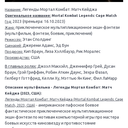
Легенды Мортал Комбат: Матч Кейджа
Название:
Оригинальное название:
Mortal Kombat Legends: Cage Match
2023 (премьера: 16.10.2023)
Год:
приключенческое мультипликационное экшн-фэнтези
Жанр:
(мультфильм, фэнтези, боевик, приключения)
Этан Сполдинг
Режиссёр:
Джереми Адамс, Эд Бун
Сценарий:
Кип Браун, Лиза Хэллбауэр, Рик Моралес
Продюсер:
США
Производство:
В главных ролях:
Джоэл Макхэйл, Дженнифер Грей, Дусан
Браун, Грэй Гриффин, Робин Аткин Даунс, Зехра Фазал,
Гилберт Готтфрид, Келли Ху, Мэттью Ян Кинг, Фил ЛаМарр
Описание мультфильма - Легенды Мортал Комбат: Матч
Кейджа (2023, США):
Легенды Мортал Комбат: Матч Кейджа (Mortal Kombat Legends: Cage
- американское пафосное боевое
Match, 2023, США)
фантастическое приключенческое мультипликационное
экшн-фэнтези по мотивам компьютерной игры про мастера
боевых искусств-кинозвезду и противостояние