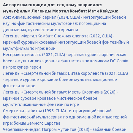
Авторекомендации для тех, кому понравился
мультфильм Легенды Мортал Комбат: Матч Кейджа:
Арк: Анимационный сериал (2024, США) - интригующий боевой
научно-фантастический мультсериал: погонщики на
динозаврах, путешествие во времени
Легенды Мортал Комбат: Снежная слепота (2022, США) -
мрачный суровый кровавый интригующий боевой фэнтезийный
мультфильм по игре: воин
Несправедливость (2021, США) - мрачная суровая ироническая
боевая мультипликационная фантастика по комиксам DC Comix
и игре: супер-герои
Легенды «Смертельной битвы»: Битва королевств (2021, США)
- мрачное суровое кровавое боевое мультипликационное
фэнтези по игре
Легенды «Смертельной битвы»: Месть Скорпиона (2020) -
мрачное суровое кровавое мистическое боевое
мультипликационное фэнтези по игре
Смертельная битва (1995, США) - интригующий боевой
фантастический мультсериал по одноимённой компьютерной
игре: бойцы Земного царства
Черепашки-ниндзя: Погром мутантов (2023) - забавный боевой