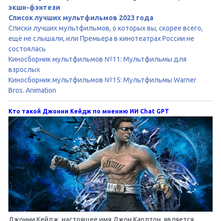
экшн-фэнтези
Список лучших мультфильмов 2023 года
Списки лучших мультфильмов, о которых вы, скорее всего,
ещё не слышали, или Премьера в кинотеатрах России не
состоялась
Киносборник мультфильмов №11: Мультфильмы для
взрослых
Киносборник мультфильмов №15: Мультфильмы Warner
Bros. Animation
Кто такой Джонни Кейдж по мнению ИИ Chat GPT
Джонни Кейдж, настоящее имя Джон Карлтон, является