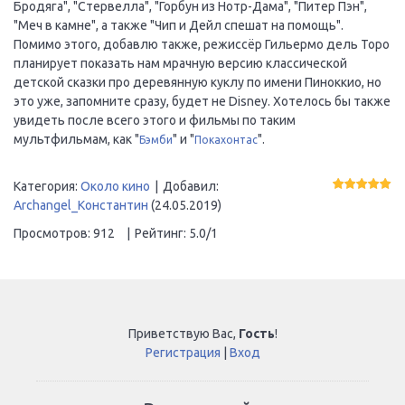
Бродяга", "Стервелла", "Горбун из Нотр-Дама", "Питер Пэн",
"Меч в камне", а также "Чип и Дейл спешат на помощь".
Помимо этого, добавлю также, режиссёр Гильермо дель Торо
планирует показать нам мрачную версию классической
детской сказки про деревянную куклу по имени Пиноккио, но
это уже, запомните сразу, будет не Disney. Хотелось бы также
увидеть после всего этого и фильмы по таким
мультфильмам, как "
" и "
".
Бэмби
Покахонтас
Категория
:
Около кино
|
Добавил
:
Archangel_Константин
(24.05.2019)
Просмотров
:
912
|
Рейтинг
:
5.0
/
1
Приветствую Вас
,
Гость
!
Регистрация
|
Вход