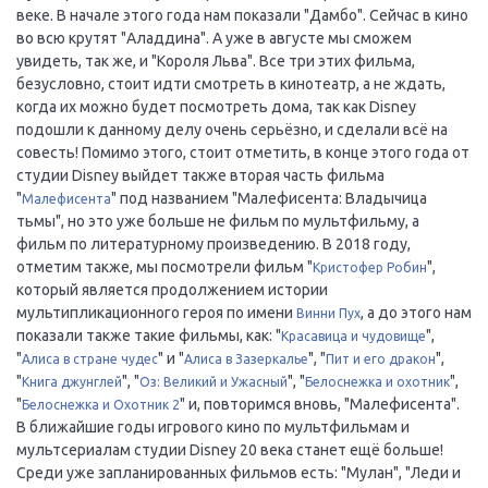
веке. В начале этого года нам показали "Дамбо". Сейчас в кино
во всю крутят "Аладдина". А уже в августе мы сможем
увидеть, так же, и "Короля Льва". Все три этих фильма,
безусловно, стоит идти смотреть в кинотеатр, а не ждать,
когда их можно будет посмотреть дома, так как Disney
подошли к данному делу очень серьёзно, и сделали всё на
совесть! Помимо этого, стоит отметить, в конце этого года от
студии Disney выйдет также вторая часть фильма
"
" под названием "Малефисента: Владычица
Малефисента
тьмы", но это уже больше не фильм по мультфильму, а
фильм по литературному произведению. В 2018 году,
отметим также, мы посмотрели фильм "
",
Кристофер Робин
который является продолжением истории
мультипликационного героя по имени
, а до этого нам
Винни Пух
показали также такие фильмы, как: "
",
Красавица и чудовище
"
" и "
", "
",
Алиса в стране чудес
Алиса в Зазеркалье
Пит и его дракон
"
", "
", "
",
Книга джунглей
Оз: Великий и Ужасный
Белоснежка и охотник
"
" и, повторимся вновь, "Малефисента".
Белоснежка и Охотник 2
В ближайшие годы игрового кино по мультфильмам и
мультсериалам студии Disney 20 века станет ещё больше!
Среди уже запланированных фильмов есть: "Мулан", "Леди и