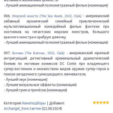
желаний и жизненные ценности.
- Лучший анимационный полнометражный фильм (номинация)
006.
- американский
Морской монстр (The Sea Beast, 2022, США)
забавный иронический семейный приключенческий
мультипликационный комедийный фильм фэнтези про
охотников на гигантских морских монстров, большого
красного монстра и храбрую девочку.
- Лучший анимационный полнометражный фильм (номинация)
007.
- американский мрачный
Бэтмен (The Batman, 2022, США)
интригующий детективный криминальный драматический
боевик по мотивам комиксов DC Comix про владеющего
супер-костюмом и множеством видов оружия супер-героя и
поиски загадочного сумасшедшего линчевателя.
- Лучший звук (номинация)
- Лучшие визуальные эффекты (номинация)
- Лучший грим и причёски (номинация)
Категория
:
Киноподборы
|
Добавил
:
Archangel_Константин
(22.06.2024)