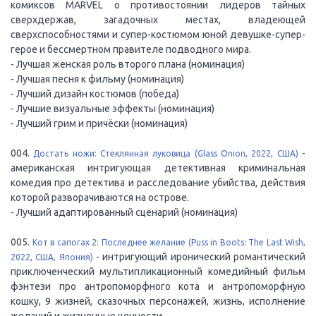
комиксов MARVEL о противостоянии лидеров тайных
сверхдержав, загадочных местах, владеющей
сверхспособностями и супер-костюмом юной девушке-супер-
герое и бессмертном правителе подводного мира.
- Лучшая женская роль второго плана (номинация)
- Лучшая песня к фильму (номинация)
- Лучший дизайн костюмов (победа)
- Лучшие визуальные эффекты (номинация)
- Лучший грим и причёски (номинация)
004.
-
Достать ножи: Стеклянная луковица (Glass Onion, 2022, США)
американская интригующая детективная криминальная
комедия про детектива и расследование убийства, действия
которой разворачиваются на острове.
- Лучший адаптированный сценарий (номинация)
005.
Кот в сапогах 2: Последнее желание (Puss in Boots: The Last Wish,
- интригующий иронический романтический
2022, США, Япония)
приключенческий мультипликационный комедийный фильм
фэнтези про антропоморфного кота и антропоморфную
кошку, 9 жизней, сказочных персонажей, жизнь, исполнение