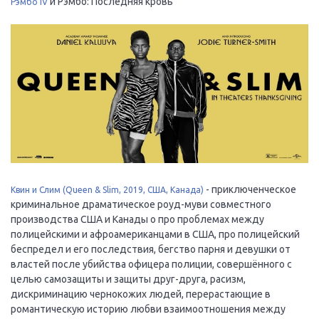
и Рэмбо: Последняя кровь
Рэмбо IV
- приключенческое
Квин и Слим (Queen & Slim, 2019, США, Канада)
криминальное драматическое роуд-муви совместного
производства США и Канады о про проблемах между
полицейскими и афроамериканцами в США, про полицейский
беспредел и его последствия, бегство парня и девушки от
властей после убийства офицера полиции, совершённого с
целью самозащиты и защиты друг-друга, расизм,
дискриминацию чернокожих людей, перерастающие в
романтическую историю любви взаимоотношения между