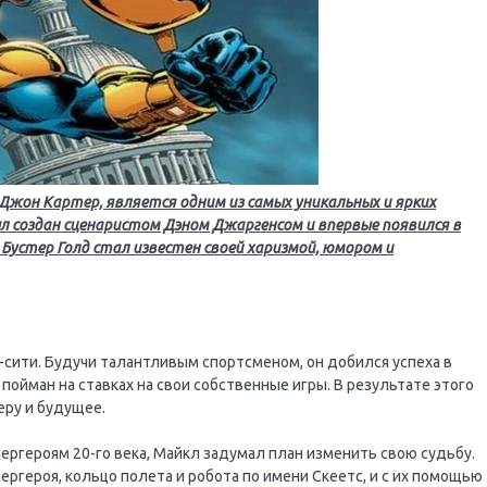
Джон Картер, является одним из самых уникальных и ярких
ыл создан сценаристом Дэном Джаргенсом и впервые появился в
а. Бустер Голд стал известен своей харизмой, юмором и
-сити. Будучи талантливым спортсменом, он добился успеха в
л пойман на ставках на свои собственные игры. В результате этого
еру и будущее.
ергероям 20-го века, Майкл задумал план изменить свою судьбу.
ергероя, кольцо полета и робота по имени Скеетс, и с их помощью