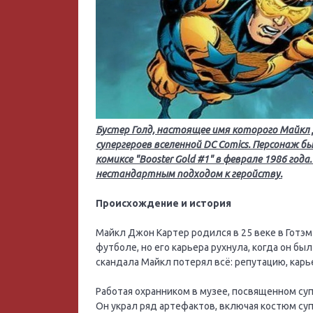
Бустер Голд, настоящее имя которого Майкл 
супергероев вселенной DC Comics. Персонаж б
комиксе "Booster Gold #1" в феврале 1986 год
нестандартным подходом к геройству.
Происхождение и история
Майкл Джон Картер родился в 25 веке в Готэм
футболе, но его карьера рухнула, когда он бы
скандала Майкл потерял всё: репутацию, карь
Работая охранником в музее, посвященном суп
Он украл ряд артефактов, включая костюм суп