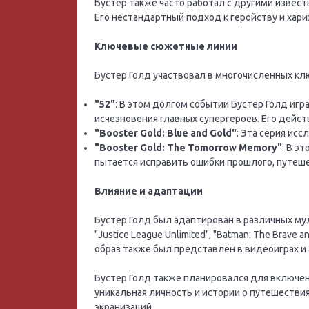
Бустер также часто работал с другими извест
Его нестандартный подход к геройству и хар
Ключевые сюжетные линии
Бустер Голд участвовал в многочисленных кл
"52"
: В этом долгом событии Бустер Голд игр
исчезновения главных супергероев. Его дейст
"Booster Gold: Blue and Gold"
: Эта серия ис
"Booster Gold: The Tomorrow Memory"
: В э
пытается исправить ошибки прошлого, путеше
Влияние и адаптации
Бустер Голд был адаптирован в различных мул
"Justice League Unlimited", "Batman: The Brave 
образ также был представлен в видеоиграх и
Бустер Голд также планировался для включен
уникальная личность и истории о путешеств
экранизаций.