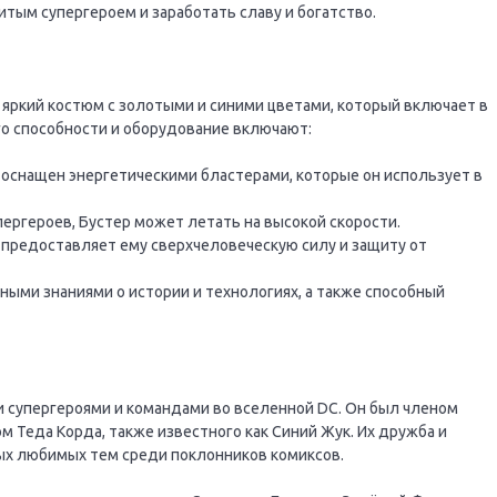
тым супергероем и заработать славу и богатство.
 яркий костюм с золотыми и синими цветами, который включает в
го способности и оборудование включают:
 оснащен энергетическими бластерами, которые он использует в
пергероев, Бустер может летать на высокой скорости.
 предоставляет ему сверхчеловеческую силу и защиту от
ыми знаниями о истории и технологиях, а также способный
и супергероями и командами во вселенной DC. Он был членом
м Теда Корда, также известного как Синий Жук. Их дружба и
ых любимых тем среди поклонников комиксов.