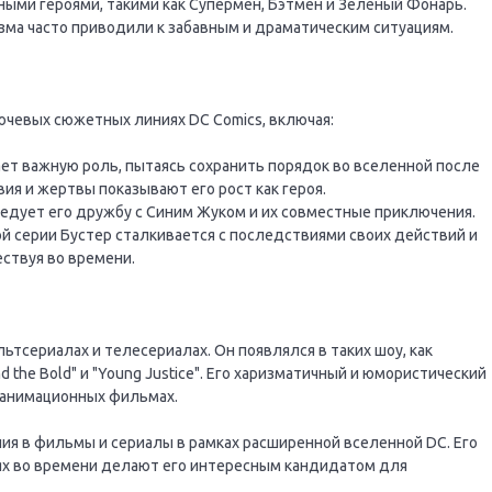
ными героями, такими как Супермен, Бэтмен и Зелёный Фонарь.
изма часто приводили к забавным и драматическим ситуациям.
ючевых сюжетных линиях DC Comics, включая:
ает важную роль, пытаясь сохранить порядок во вселенной после
вия и жертвы показывают его рост как героя.
следует его дружбу с Синим Жуком и их совместные приключения.
той серии Бустер сталкивается с последствиями своих действий и
ствуя во времени.
ьтсериалах и телесериалах. Он появлялся в таких шоу, как
and the Bold" и "Young Justice". Его харизматичный и юмористический
 анимационных фильмах.
ия в фильмы и сериалы в рамках расширенной вселенной DC. Его
иях во времени делают его интересным кандидатом для