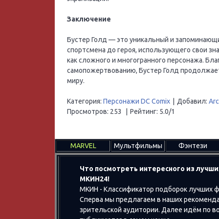
Заключение
Бустер Голд — это уникальный и запоминающий
спортсмена до героя, использующего свои зна
как сложного и многогранного персонажа. Бла
самопожертвованию, Бустер Голд продолжает
миру.
Категория
:
Персонажи DC Comix
|
Добавил
:
Ar
Просмотров
:
253
|
Рейтинг
:
5.0
/
1
MARVEL
Мультфильмы
Фэнтези
Что посмотреть интересного из лучши
МКИН24!
МКИН - Классификатор подборок лучших ф
Сперва мы предлагаем в наших рекоменда
зрительской аудитории. Далее идём по воз