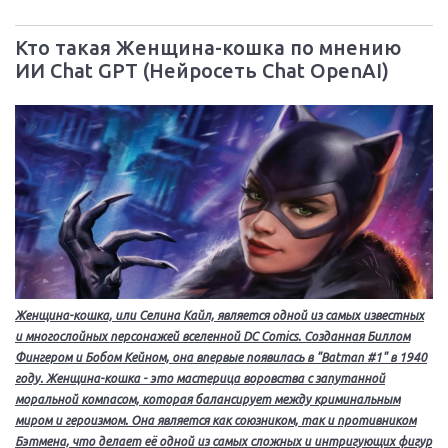
Кто такая Женщина-кошка по мнению
ИИ Chat GPT (Нейросеть Chat OpenAI)
Женщина-кошка, или Селина Кайл, является одной из самых известных
и многослойных персонажей вселенной DC Comics. Созданная Биллом
Фингером и Бобом Кейном, она впервые появилась в "Batman #1" в 1940
году. Женщина-кошка - это мастерица воровства с запутанной
моральной компасом, которая балансирует между криминальным
миром и героизмом. Она является как союзником, так и противником
Бэтмена, что делает её одной из самых сложных и интригующих фигур