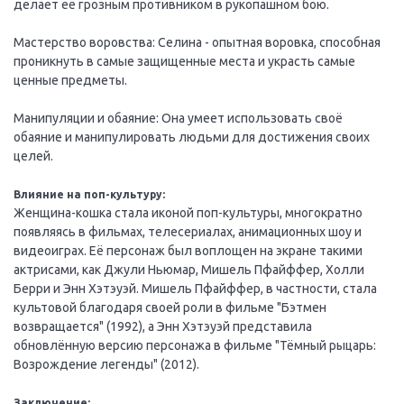
делает её грозным противником в рукопашном бою.
Мастерство воровства: Селина - опытная воровка, способная
проникнуть в самые защищенные места и украсть самые
ценные предметы.
Манипуляции и обаяние: Она умеет использовать своё
обаяние и манипулировать людьми для достижения своих
целей.
Влияние на поп-культуру:
Женщина-кошка стала иконой поп-культуры, многократно
появляясь в фильмах, телесериалах, анимационных шоу и
видеоиграх. Её персонаж был воплощен на экране такими
актрисами, как Джули Ньюмар, Мишель Пфайффер, Холли
Берри и Энн Хэтэуэй. Мишель Пфайффер, в частности, стала
культовой благодаря своей роли в фильме "Бэтмен
возвращается" (1992), а Энн Хэтэуэй представила
обновлённую версию персонажа в фильме "Тёмный рыцарь:
Возрождение легенды" (2012).
Заключение: