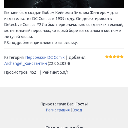
Бэтмен был создан Бобом Кейном и Биллом Фингером для
издательства DC Comics в 1939 году. Он дебютировал в
Detective Comics #27 и был первоначально создан как темный,
мстительный персонаж, который борется со злом в костюме
летучей мыши.
PS: подробнее при клике по заголовку.
Категория
:
Персонажи DC Comix
|
Добавил
:
Archangel_Константин
(22.06.2024)
Просмотров
:
452
|
Рейтинг
:
5.0
/
1
Приветствую Вас
,
Гость
!
Регистрация
|
Вход