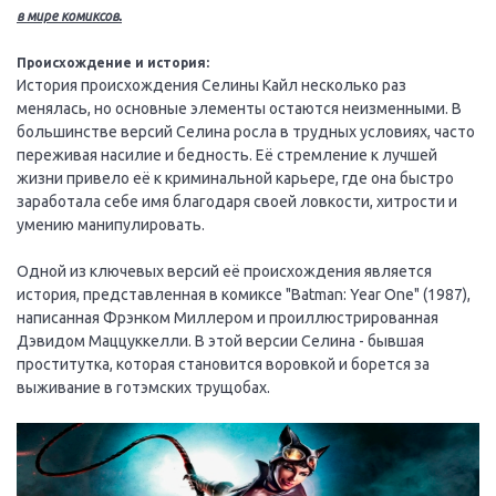
в мире комиксов.
Происхождение и история:
История происхождения Селины Кайл несколько раз
менялась, но основные элементы остаются неизменными. В
большинстве версий Селина росла в трудных условиях, часто
переживая насилие и бедность. Её стремление к лучшей
жизни привело её к криминальной карьере, где она быстро
заработала себе имя благодаря своей ловкости, хитрости и
умению манипулировать.
Одной из ключевых версий её происхождения является
история, представленная в комиксе "Batman: Year One" (1987),
написанная Фрэнком Миллером и проиллюстрированная
Дэвидом Маццуккелли. В этой версии Селина - бывшая
проститутка, которая становится воровкой и борется за
выживание в готэмских трущобах.