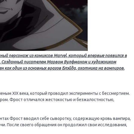
ный персонаж из комиксов Marvel, который впервые появился в
ода. Созданный писателем Марвом Вулфманом и художником
 как один из основных врагов Блэйда, охотника на вампиров.
еным XIX века, который проводил эксперименты с бессмертием.
иром. Фрост отличался жестокостью и безжалостностью,
нтах Фрост вводил себе сыворотку, содержащую кровь вампира,
очи. После своего обращения он продолжил свои исследования,