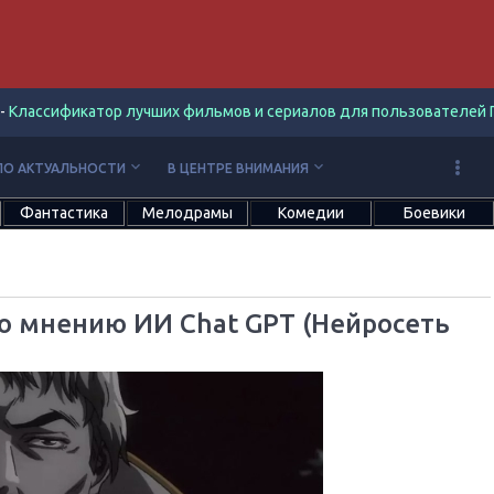
-
Классификатор лучших фильмов и сериалов для пользователей П
keyboard_arrow_down
keyboard_arrow_down
ПО АКТУАЛЬНОСТИ
В ЦЕНТРЕ ВНИМАНИЯ
Фантастика
Мелодрамы
Комедии
Боевики
по мнению ИИ Chat GPT (Нейросеть