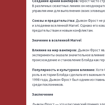
Создание армии вампиров:
Фрост часто стр
В различных сюжетных линиях он неоднократн
управляя ими для выполнения своих зловещих
Союзы и предательства:
Дьякон Фрост не р
и злодеями вселенной Marvel. Однако его ков
предательствам и новым конфликтам.
Значение в вселенной Marvel
Влияние на мир вампиров:
Дьякон Фрост явл
эксперименты оказали значительное влияние 
происхождение и становление Блэйда как гер
Популярность и культурное влияние:
Хотя 
роль в истории Блэйда сделала его важным пе
1998 года, Дьякон Фрост был одним из главны
среди поклонников.
Заключение
Дьякон Фрост — это классический пример зло