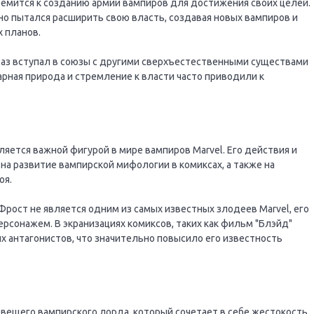
емится к созданию армии вампиров для достижения своих целей.
о пытался расширить свою власть, создавая новых вампиров и
 планов.
аз вступал в союзы с другими сверхъестественными существами
арная природа и стремление к власти часто приводили к
яется важной фигурой в мире вампиров Marvel. Его действия и
на развитие вампирской мифологии в комиксах, а также на
оя.
Фрост не является одним из самых известных злодеев Marvel, его
рсонажем. В экранизациях комиксов, таких как фильм "Блэйд"
х антагонистов, что значительно повысило его известность
вещего вампирского лорда, который сочетает в себе жестокость,