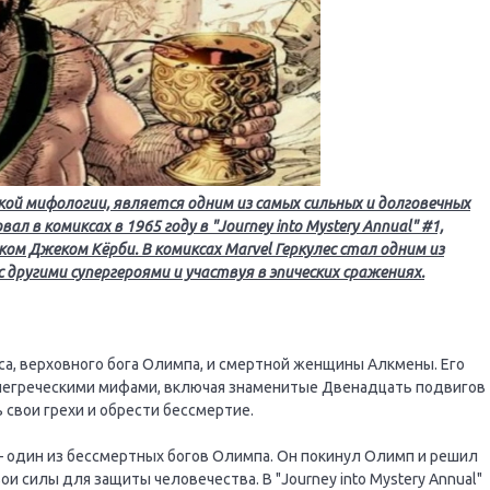
ской мифологии, является одним из самых сильных и долговечных
л в комиксах в 1965 году в "Journey into Mystery Annual" #1,
ом Джеком Кёрби. В комиксах Marvel Геркулес стал одним из
другими супергероями и участвуя в эпических сражениях.
са, верховного бога Олимпа, и смертной женщины Алкмены. Его
внегреческими мифами, включая знаменитые Двенадцать подвигов
 свои грехи и обрести бессмертие.
— один из бессмертных богов Олимпа. Он покинул Олимп и решил
и силы для защиты человечества. В "Journey into Mystery Annual"