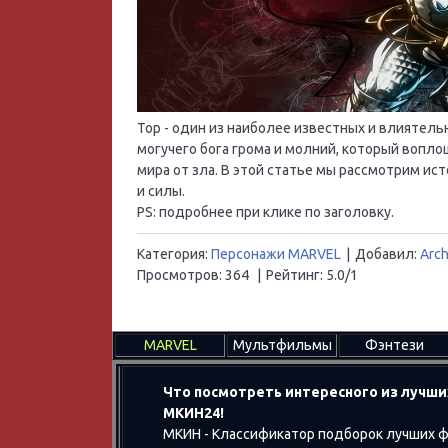
Тор - один из наиболее известных и влиятел
могучего бога грома и молний, который вопл
мира от зла. В этой статье мы рассмотрим ис
и силы.
PS: подробнее при клике по заголовку.
Категория
:
Персонажи MARVEL
|
Добавил
:
Arc
Просмотров
:
364
|
Рейтинг
:
5.0
/
1
MARVEL
Мультфильмы
Фэнтези
Что посмотреть интересного из лучши
МКИН24!
МКИН - Классификатор подборок лучших ф