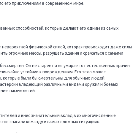
ало его приключениям в современном мире.
венных способностей, которые делают его одним из самых
т невероятной физической силой, которая превосходит даже силы
тить огромные массы, разрушать здания и сражаться с самыми
 бессмертен. Он не стареет и не умирает от естественных причин.
езвычайно устойчив к повреждениям. Его тело может
, которые были бы смертельны для обычных людей.
мастерски владеющий различными видами оружия и боевых
ение тысячелетий.
тителей и внес значительный вклад в их многочисленные
ратно спасали команду в самых сложных ситуациях.