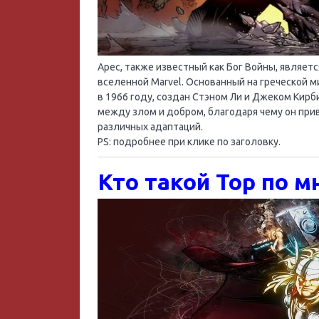
Арес, также известный как Бог Войны, являе
вселенной Marvel. Основанный на греческой 
в 1966 году, создан Стэном Ли и Джеком Кирб
между злом и добром, благодаря чему он при
различных адаптаций.
PS: подробнее при клике по заголовку.
Кто такой Тор по 