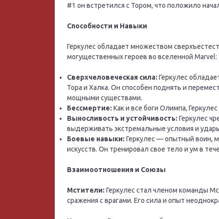
#1 он встретился с Тором, что положило нач
Способности и Навыки
Геркулес обладает множеством сверхъестест
могущественных героев во вселенной Marvel:
Сверхчеловеческая сила:
Геркулес обладае
Тора и Халка. Он способен поднять и перемес
мощными существами.
Бессмертие:
Как и все боги Олимпа, Геркулес
Выносливость и устойчивость:
Геркулес чр
выдерживать экстремальные условия и удары
Боевые навыки:
Геркулес — опытный воин, 
искусств. Он тренировал свое тело и ум в теч
Взаимоотношения и Союзы
Мстители:
Геркулес стал членом команды Мс
сражения с врагами. Его сила и опыт неоднок