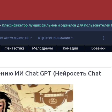
-
Классификатор лучших фильмов и сериалов для пользователей П
keyboard_arrow_down
keyboard_arrow_down
ПО АКТУАЛЬНОСТИ
В ЦЕНТРЕ ВНИМАНИЯ
Фантастика
Мелодрамы
Комедии
Боевики
ению ИИ Chat GPT (Нейросеть Chat