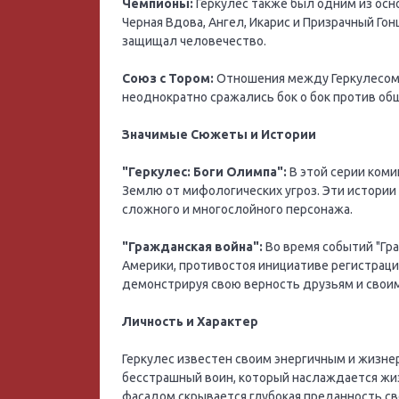
Чемпионы:
Геркулес также был одним из осн
Черная Вдова, Ангел, Икарис и Призрачный Гон
защищал человечество.
Союз с Тором:
Отношения между Геркулесом 
неоднократно сражались бок о бок против общ
Значимые Сюжеты и Истории
"Геркулес: Боги Олимпа":
В этой серии коми
Землю от мифологических угроз. Эти истории
сложного и многослойного персонажа.
"Гражданская война":
Во время событий "Гра
Америки, противостоя инициативе регистраци
демонстрируя свою верность друзьям и свои
Личность и Характер
Геркулес известен своим энергичным и жизне
бесстрашный воин, который наслаждается жиз
фасадом скрывается глубокая преданность с