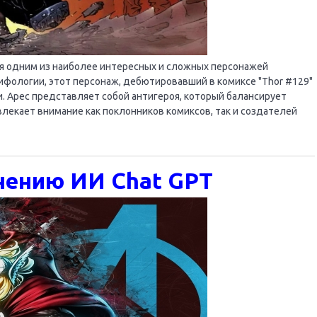
тся одним из наиболее интересных и сложных персонажей
мифологии, этот персонаж, дебютировавший в комиксе "Thor #129"
и. Арес представляет собой антигероя, который балансирует
влекает внимание как поклонников комиксов, так и создателей
мнению ИИ Chat GPT