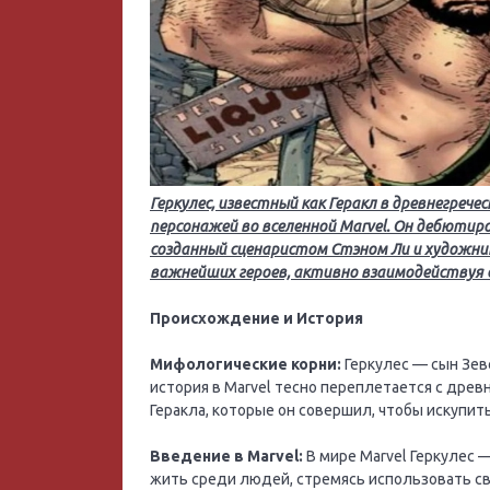
Геркулес, известный как Геракл в древнегрече
персонажей во вселенной Marvel. Он дебютирова
созданный сценаристом Стэном Ли и художник
важнейших героев, активно взаимодействуя с 
Происхождение и История
Мифологические корни:
Геркулес — сын Зев
история в Marvel тесно переплетается с дре
Геракла, которые он совершил, чтобы искупить
Введение в Marvel:
В мире Marvel Геркулес 
жить среди людей, стремясь использовать сво