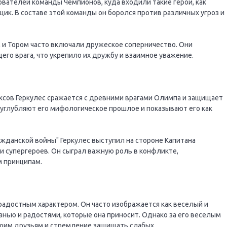
ователей команды Чемпионов, куда входили такие герои, как
щик. В составе этой команды он боролся против различных угроз и
и Тором часто включали дружеское соперничество. Они
его врага, что укрепило их дружбу и взаимное уважение.
ксов Геркулес сражается с древними врагами Олимпа и защищает
 углубляют его мифологическое прошлое и показывают его как
жданской войны" Геркулес выступил на стороне Капитана
и супергероев. Он сыграл важную роль в конфликте,
м принципам.
радостным характером. Он часто изображается как веселый и
нью и радостями, которые она приносит. Однако за его веселым
воим друзьям и стремление защищать слабых.