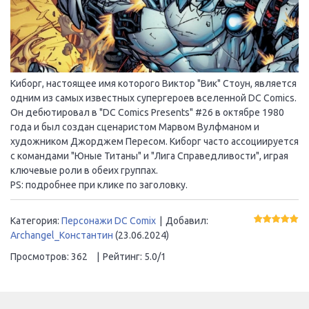
Киборг, настоящее имя которого Виктор "Вик" Стоун, является
одним из самых известных супергероев вселенной DC Comics.
Он дебютировал в "DC Comics Presents" #26 в октябре 1980
года и был создан сценаристом Марвом Вулфманом и
художником Джорджем Пересом. Киборг часто ассоциируется
с командами "Юные Титаны" и "Лига Справедливости", играя
ключевые роли в обеих группах.
PS: подробнее при клике по заголовку.
Категория
:
Персонажи DC Comix
|
Добавил
:
Archangel_Константин
(23.06.2024)
Просмотров
:
362
|
Рейтинг
:
5.0
/
1