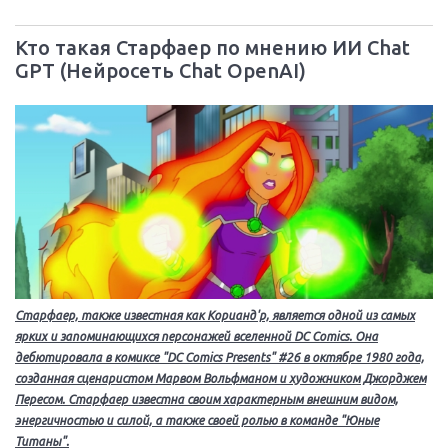
Кто такая Старфаер по мнению ИИ Chat
GPT (Нейросеть Chat OpenAI)
Старфаер, также известная как Корианд'р, является одной из самых
ярких и запоминающихся персонажей вселенной DC Comics. Она
дебютировала в комиксе "DC Comics Presents" #26 в октябре 1980 года,
созданная сценаристом Марвом Вольфманом и художником Джорджем
Пересом. Старфаер известна своим характерным внешним видом,
энергичностью и силой, а также своей ролью в команде "Юные
Титаны".