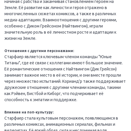
начиная с рабства и заканчивая становлением героем на
Земле. Её развитие как личности и героя отражено в
многочисленных сюжетах комиксов, а также в различных
медиа-адаптациях. Взаимоотношения с другими героями,
особенно с Диком Грейсоном (Найтвингом), играли
значительную роль в её личностном росте и адаптации к
жизни на Земле.
Отношения с другими персонажами:
Старфаер является ключевым членом команды "Юные
Титаны", где её связи с коллегами имеют большое значение.
Её романтические отношения с Найтвингом (Дик Грейсон)
занимают важное место в её истории, и они вместе прошли
через множество испытаний. Корианд'р также поддерживает
дружеские отношения с другими членами команды, такими
как Рэйвен, Бистбой и Киборг, что подчеркивает её
способность к эмпатии и поддержке.
Влияние на поп-культуру:
Старфаер стала культовым персонажем, появляющимся в
различных комиксах, анимационных сериалах, фильмах и
видеоиграх. Её яркий образ, сила и несломимая воля