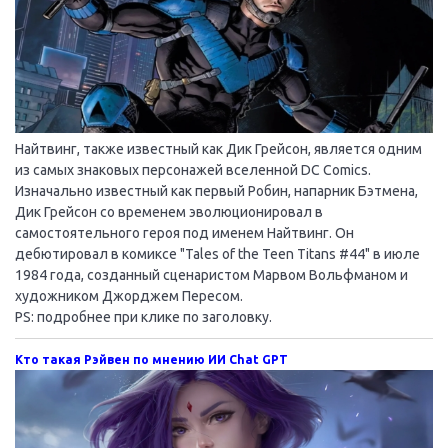
Найтвинг, также известный как Дик Грейсон, является одним
из самых знаковых персонажей вселенной DC Comics.
Изначально известный как первый Робин, напарник Бэтмена,
Дик Грейсон со временем эволюционировал в
самостоятельного героя под именем Найтвинг. Он
дебютировал в комиксе "Tales of the Teen Titans #44" в июле
1984 года, созданный сценаристом Марвом Вольфманом и
художником Джорджем Пересом.
PS: подробнее при клике по заголовку.
Кто такая Рэйвен по мнению ИИ Chat GPT