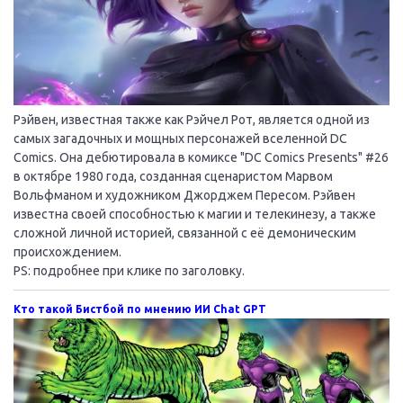
Рэйвен, известная также как Рэйчел Рот, является одной из
самых загадочных и мощных персонажей вселенной DC
Comics. Она дебютировала в комиксе "DC Comics Presents" #26
в октябре 1980 года, созданная сценаристом Марвом
Вольфманом и художником Джорджем Пересом. Рэйвен
известна своей способностью к магии и телекинезу, а также
сложной личной историей, связанной с её демоническим
происхождением.
PS: подробнее при клике по заголовку.
Кто такой Бистбой по мнению ИИ Chat GPT