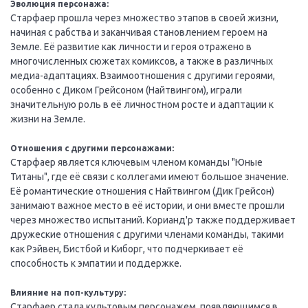
Эволюция персонажа:
Старфаер прошла через множество этапов в своей жизни,
начиная с рабства и заканчивая становлением героем на
Земле. Её развитие как личности и героя отражено в
многочисленных сюжетах комиксов, а также в различных
медиа-адаптациях. Взаимоотношения с другими героями,
особенно с Диком Грейсоном (Найтвингом), играли
значительную роль в её личностном росте и адаптации к
жизни на Земле.
Отношения с другими персонажами:
Старфаер является ключевым членом команды "Юные
Титаны", где её связи с коллегами имеют большое значение.
Её романтические отношения с Найтвингом (Дик Грейсон)
занимают важное место в её истории, и они вместе прошли
через множество испытаний. Корианд'р также поддерживает
дружеские отношения с другими членами команды, такими
как Рэйвен, Бистбой и Киборг, что подчеркивает её
способность к эмпатии и поддержке.
Влияние на поп-культуру:
Старфаер стала культовым персонажем, появляющимся в