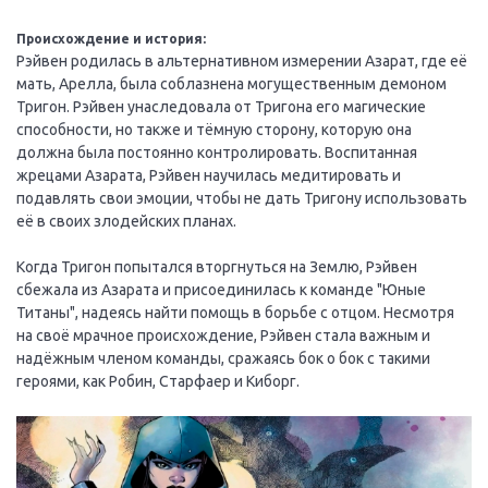
Происхождение и история:
Рэйвен родилась в альтернативном измерении Азарат, где её
мать, Арелла, была соблазнена могущественным демоном
Тригон. Рэйвен унаследовала от Тригона его магические
способности, но также и тёмную сторону, которую она
должна была постоянно контролировать. Воспитанная
жрецами Азарата, Рэйвен научилась медитировать и
подавлять свои эмоции, чтобы не дать Тригону использовать
её в своих злодейских планах.
Когда Тригон попытался вторгнуться на Землю, Рэйвен
сбежала из Азарата и присоединилась к команде "Юные
Титаны", надеясь найти помощь в борьбе с отцом. Несмотря
на своё мрачное происхождение, Рэйвен стала важным и
надёжным членом команды, сражаясь бок о бок с такими
героями, как Робин, Старфаер и Киборг.