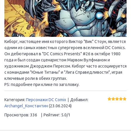
Киборг, настоящее имя которого Виктор "Вик" Стоун, является
одним из самых известных супергероев вселенной DC Comics.
Он дебютировал в "DC Comics Presents" #26 в октябре 1980
года и был создан сценаристом Марвом Вулфманом и
художником Джорджем Пересом. Киборг часто ассоциируется
с командами "Юные Титаны" и "Лига Справедливости", играя
ключевые роли в обеих группах.
PS: подробнее при клике по заголовку.
Категория
:
Персонажи DC Comix
|
Добавил
:
Archangel_Константин
(23.06.2024)
Просмотров
:
336
|
Рейтинг
:
5.0
/
1