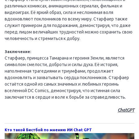
различных комиксах, анимационных сериалах, фильмах и
видеоиграх. Её яркий образ, сила и несломимая воля
вдохновляют поклонников по всему миру. Старфаер также
служит примером для подражания, демонстрируя, что даже
перед лицом величайших трудностей можно сохранить свою
человечность и стремиться к добру.
Заключение:
Старфаер, принцесса Тамарана и героиня Земли, является
символом смелости, доброты и силы духа. Её история,
наполненная трагедиями и триумфами, продолжает
вдохновлять и захватывать сердца поклонников. Старфаер
остаётся одной из самых значимых и любимых героинь
вселенной DC Comics, демонстрируя, что истинная сила
заключается в сердце и воле к борьбе за справедливость.
ChatGPT
Кто такой Бистбой по мнению ИИ Chat GPT