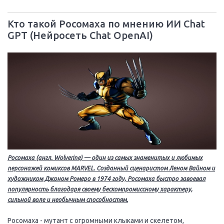
Кто такой Росомаха по мнению ИИ Chat
GPT (Нейросеть Chat OpenAI)
Росомаха (англ. Wolverine) — один из самых знаменитых и любимых
персонажей комиксов MARVEL. Созданный сценаристом Леном Вайном и
художником Джоном Ромеро в 1974 году, Росомаха быстро завоевал
популярность благодаря своему бескомпромиссному характеру,
сильной воле и необычным способностям.
Росомаха - мутант с огромными клыками и скелетом,