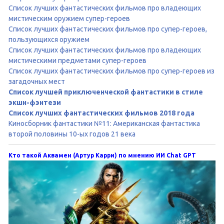
Список лучших фантастических фильмов про владеющих
мистическим оружием супер-героев
Список лучших фантастических фильмов про супер-героев,
пользующихся оружием
Список лучших фантастических фильмов про владеющих
мистическими предметами супер-героев
Список лучших фантастических фильмов про супер-героев из
загадочных мест
Список лучшей приключенческой фантастики в стиле
экшн-фэнтези
Список лучших фантастических фильмов 2018 года
Киносборник фантастики №11: Американская фантастика
второй половины 10-ых годов 21 века
Кто такой Аквамен (Артур Карри) по мнению ИИ Chat GPT