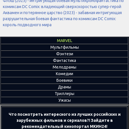
Флэш (2023) - интригующая боевая мультихронофантастика по
комиксам DC Comix: владеющий сверхскоростью супер-герой
Аквамен и потерянное царство (2023) - забавная интригующая
разрушительная боевая фантастика по комиксам DC Comix:
король подводного мира
MARVEL
Мультфильмы
Фэнтези
Фантастика
Мелодрамы
Комедии
Боевики
Драмы
Триллеры
Ужасы
Что посмотреть интересного из лучших российских и
зарубежных фильмов и сериалов?! Зайдите в
рекомендательный кинопортал МКИН24!