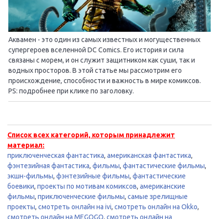
Аквамен - это один из самых известных и могущественных
супергероев вселенной DC Comics. Его история и сила
связаны с морем, и он служит защитником как суши, так и
водных просторов. В этой статье мы рассмотрим его
происхождение, способности и важность в мире комиксов.
PS: подробнее при клике по заголовку.
Список всех категорий, которым принадлежит
материал:
приключенческая фантастика
,
американская фантастика
,
фэнтезийная фантастика
,
фильмы
,
фантастические фильмы
,
экшн-фильмы
,
фэнтезийные фильмы
,
фантастические
боевики
,
проекты по мотивам комиксов
,
американские
фильмы
,
приключенческие фильмы
,
самые зрелищные
проекты
,
смотреть онлайн на ivi
,
смотреть онлайн на Okko
,
смотреть онлайн на MEGOGO
,
смотреть онлайн на