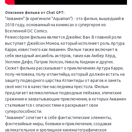
Описание фильма от Chat GPT:
"Аквамен" (в оригинале "Aquaman") - это фильм, вышедший в
2018 году, основанный на комиксах о супергерое из
Вселенной DC Comics.
Режиссёром фильма является Джеймс Ван. В главной роли
выступает Джейсон Момоа, который исполняет роль Артура
Карри, известного как Аквамен. Фильм также включает в
себя звездный ансамбль актёров, таких как Амбер Хёрд,
Уиллем Дефо, Патрик Уилсон, Николь Кидман и других.
Сюжет фильма рассказывает о приключениях Артура Карри,
полу-человека, полу-атлантийца, который должен встать на
защиту подводного царства Атлантиды от врагов и занять
своё место в качестве наследника престола. Фильм
предлагает великолепные подводные пейзажи, эпические
сражения и захватывающие приключения, в которых Аквамен
сталкивается с опасностями и раскрывает свои
суперспособности.
"Аквамен" сочетает в себе фантастические элементы,
фэнтезийные миры, боевики и приключения, создавая
увлекательное и зрелищное кинематографическое