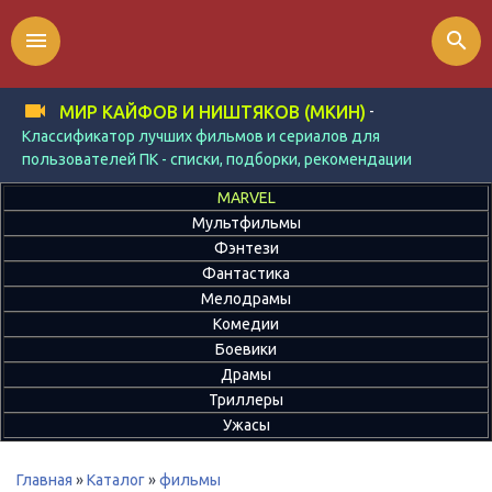
menu
search
-
МИР КАЙФОВ И НИШТЯКОВ (МКИН)
Классификатор лучших фильмов и сериалов для
пользователей ПК - списки, подборки, рекомендации
MARVEL
Мультфильмы
Фэнтези
Фантастика
Мелодрамы
Комедии
Боевики
Драмы
Триллеры
Ужасы
Главная
»
Каталог
»
фильмы