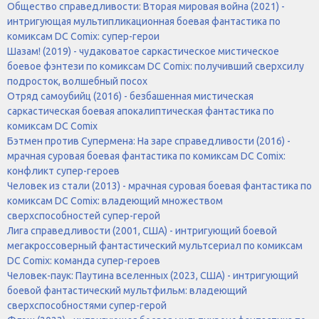
Общество справедливости: Вторая мировая война (2021) -
интригующая мультипликационная боевая фантастика по
комиксам DC Comix: супер-герои
Шазам! (2019) - чудаковатое саркастическое мистическое
боевое фэнтези по комиксам DC Comix: получивший сверхсилу
подросток, волшебный посох
Отряд самоубийц (2016) - безбашенная мистическая
саркастическая боевая апокалиптическая фантастика по
комиксам DC Comix
Бэтмен против Супермена: На заре справедливости (2016) -
мрачная суровая боевая фантастика по комиксам DC Comix:
конфликт супер-героев
Человек из стали (2013) - мрачная суровая боевая фантастика по
комиксам DC Comix: владеющий множеством
сверхспособностей супер-герой
Лига справедливости (2001, США) - интригующий боевой
мегакроссоверный фантастический мультсериал по комиксам
DC Comix: команда супер-героев
Человек-паук: Паутина вселенных (2023, США) - интригующий
боевой фантастический мультфильм: владеющий
сверхспособностями супер-герой