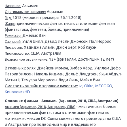
Аквамен
Название:
Aquaman
Оригинальное название:
2018 (мировая премьера: 26.11.2018)
Год:
приключенческая фантастика в стиле экшн-фэнтези
Жанр:
(фантастика, фэнтези, боевик, приключения)
Джеймс Ван
Режиссёр:
Уилл Билл, Дэвид Лесли Джонсон, Пол Норрис
Сценарий:
Хадиджа Алами, Джон Берг, Роб Кауэн
Продюсер:
США, Австралия
Производство:
12+ (зрителям, достигшим 12 лет)
Возрастное ограничение:
В главных ролях:
Джейсон Момоа, Эмбер Хёрд, Уиллем Дефо,
Патрик Уилсон, Николь Кидман, Дольф Лундгрен, Яхья Абдул-
Матин II, Темуэра Моррисон, Луди Линь, Майкл Бич
Смотреть онлайн в хорошем качестве:
ivi
,
Okko
,
MEGOGO
,
КинопоискHD
Описание фильма - Аквамен (Aquaman, 2018, США, Австралия):
- мистическая боевая
Аквамен (Aquaman, 2018, Австралия, США)
приключенческая фантастика в стиле экшн-фэнтези по
мотивам комиксов DC Comix совместного производства США
и Австралии про подводный мир и владеющего