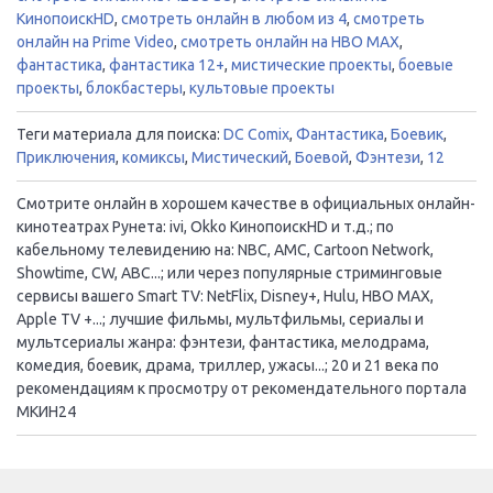
КинопоискHD
,
смотреть онлайн в любом из 4
,
смотреть
онлайн на Prime Video
,
смотреть онлайн на HBO MAX
,
фантастика
,
фантастика 12+
,
мистические проекты
,
боевые
проекты
,
блокбастеры
,
культовые проекты
Теги материала для поиска:
DC Comix
,
Фантастика
,
Боевик
,
Приключения
,
комиксы
,
Мистический
,
Боевой
,
Фэнтези
,
12
Смотрите онлайн в хорошем качестве в официальных онлайн-
кинотеатрах Рунета: ivi, Okko КинопоискHD и т.д.; по
кабельному телевидению на: NBC, AMC, Cartoon Network,
Showtime, CW, ABC...; или через популярные стриминговые
сервисы вашего Smart TV: NetFlix, Disney+, Hulu, HBO MAX,
Apple TV +...; лучшие фильмы, мультфильмы, сериалы и
мультсериалы жанра: фэнтези, фантастика, мелодрама,
комедия, боевик, драма, триллер, ужасы...; 20 и 21 века по
рекомендациям к просмотру от рекомендательного портала
МКИН24