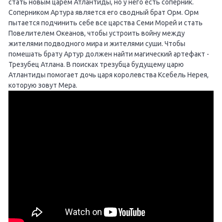
стать новым царём Атлантиды, но у него есть соперник.
Соперником Артура является его сводный брат Орм. Орм
пытается подчинить себе все царства Семи Морей и стать
Повелителем Океанов, чтобы устроить войну между
жителями подводного мира и жителями суши. Чтобы
помешать брату Артур должен найти магический артефакт -
Трезубец Атлана. В поисках трезубца будущему царю
Атлантиды помогает дочь царя королевства Ксебель Нерея,
которую зовут Мера.