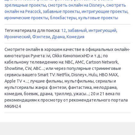
зрелищные проекты
,
смотреть онлайн на Disney+
,
смотреть
онлайн на Peacock
,
забавные проекты
,
интригующие проекты
,
иронические проекты
,
блокбастеры
,
культовые проекты
Теги материала для поиска:
12
,
забавный
,
интригующий
,
Иронический
,
Фэнтези
,
Драма
,
Комедия
Смотрите онлайн в хорошем качестве в официальных онлайн-
кинотеатрах Рунета: ivi, Okko КинопоискHD и т.д.; по
кабельному телевидению на: NBC, AMC, Cartoon Network,
Showtime, CW, ABC...; или через популярные стриминговые
сервисы вашего Smart TV: NetFlix, Disney+, Hulu, HBO MAX,
Apple TV +...; лучшие фильмы, мультфильмы, сериалы и
мультсериалы жанра: фэнтези, фантастика, мелодрама,
комедия, боевик, драма, триллер, ужасы...; 20 и 21 века по
рекомендациям к просмотру от рекомендательного портала
МКИН24