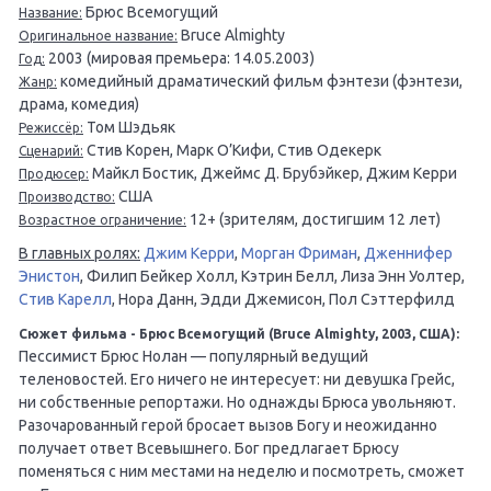
Брюс Всемогущий
Название:
Bruce Almighty
Оригинальное название:
2003 (мировая премьера: 14.05.2003)
Год:
комедийный драматический фильм фэнтези (фэнтези,
Жанр:
драма, комедия)
Том Шэдьяк
Режиссёр:
Стив Корен, Марк О’Кифи, Стив Одекерк
Сценарий:
Майкл Бостик, Джеймс Д. Брубэйкер, Джим Керри
Продюсер:
США
Производство:
12+ (зрителям, достигшим 12 лет)
Возрастное ограничение:
В главных ролях:
Джим Керри
,
Морган Фриман
,
Дженнифер
Энистон
, Филип Бейкер Холл, Кэтрин Белл, Лиза Энн Уолтер,
Стив Карелл
, Нора Данн, Эдди Джемисон, Пол Сэттерфилд
Сюжет фильма - Брюс Всемогущий (Bruce Almighty, 2003, США):
Пессимист Брюс Нолан — популярный ведущий
теленовостей. Его ничего не интересует: ни девушка Грейс,
ни собственные репортажи. Но однажды Брюса увольняют.
Разочарованный герой бросает вызов Богу и неожиданно
получает ответ Всевышнего. Бог предлагает Брюсу
поменяться с ним местами на неделю и посмотреть, сможет