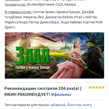
Великобритания, США, Канада
Производство:
В главных ролях:
Синтия Эриво, Ариана Гранде, Джефф
Голдблюм, Мишель Йео, Джонатан Бейли, Итан Слейтер,
Марисса Боде, Питер Динклэйдж, Энди Найман, Кортни Мэй-
Бриггс
Рекомендацию смотрели
206
раз(а) |
МКИН РЕКОМЕНДУЕТ!
#фильмы
Теги материала для поиска:
забавный
,
Фэнтези
,
книга
,