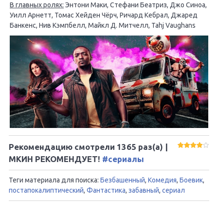
В главных ролях:
Энтони Маки, Стефани Беатриз, Джо Синоа,
Уилл Арнетт, Томас Хейден Чёрч, Ричард Кебрал, Джаред
Банкенс, Нив Кэмпбелл, Майкл Д. Митчелл, Tahj Vaughans
Рекомендацию смотрели
1365
раз(а) |
МКИН РЕКОМЕНДУЕТ!
#сериалы
Теги материала для поиска:
Безбашенный
,
Комедия
,
Боевик
,
постапокалиптический
,
Фантастика
,
забавный
,
сериал