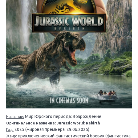
Мир Юрского периода: Возрождение
Название:
Оригинальное название:
Jurassic World: Rebirth
2025 (мировая премьера: 29.06.2025)
Год:
приключенческий фантастический боевик (фантастика,
Жанр: