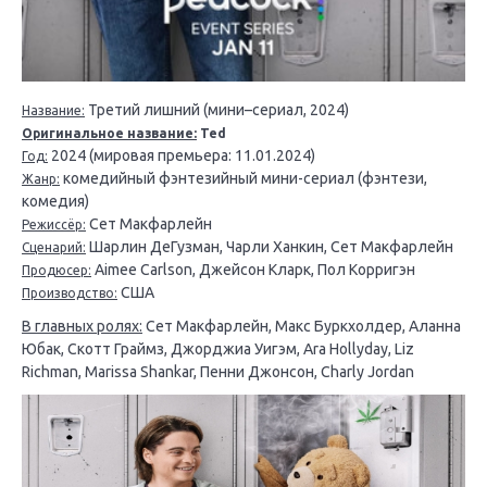
Третий лишний (мини–сериал, 2024)
Название:
Оригинальное название:
Ted
2024 (мировая премьера: 11.01.2024)
Год:
комедийный фэнтезийный мини-сериал (фэнтези,
Жанр:
комедия)
Сет Макфарлейн
Режиссёр:
Шарлин ДеГузман, Чарли Ханкин, Сет Макфарлейн
Сценарий:
Aimee Carlson, Джейсон Кларк, Пол Корригэн
Продюсер:
США
Производство:
В главных ролях:
Сет Макфарлейн, Макс Буркхолдер, Аланна
Юбак, Скотт Граймз, Джорджиа Уигэм, Ara Hollyday, Liz
Richman, Marissa Shankar, Пенни Джонсон, Charly Jordan