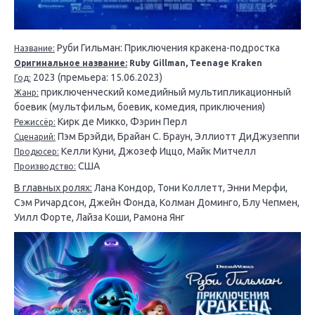
Руби Гильман: Приключения кракена-подростка
Название:
Оригинальное название:
Ruby Gillman, Teenage Kraken
2023 (премьера: 15.06.2023)
Год:
приключенческий комедийный мультипликационный
Жанр:
боевик (мультфильм, боевик, комедия, приключения)
Кирк де Микко, Фэрин Перл
Режиссёр:
Пэм Брэйди, Брайан С. Браун, Эллиотт ДиДжузеппи
Сценарий:
Келли Куни, Джозеф Иццо, Майк Митчелл
Продюсер:
США
Производство:
В главных ролях:
Лана Кондор, Тони Коллетт, Энни Мерфи,
Сэм Ричардсон, Джейн Фонда, Колман Доминго, Блу Чепмен,
Уилл Форте, Лайза Коши, Рамона Янг