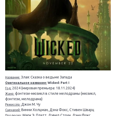
Злая: Сказка о ведьме Запада
Название:
Оригинальное название:
Wicked: Part I
2024 (мировая премьера: 18.11.2024)
Год:
фэнтези-мюзикл в стиле мелодрамы (мюзикл,
Жанр:
фэнтези, мелодрама)
Джон М. Чу
Режиссёр:
Винни Холцман, Дэна Фокс, Стивен Шварц
Сценарий:
Марк Э. Платт, Дэвид Стоун, Дэна Фокс
Продюсер: