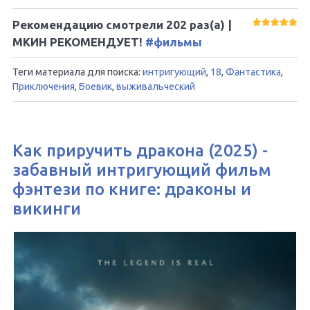
Рекомендацию смотрели
202
раз(а) |
МКИН РЕКОМЕНДУЕТ!
#фильмы
Теги материала для поиска:
интригующий
,
18
,
Фантастика
,
Приключения
,
Боевик
,
выживальческий
Как приручить дракона (2025) -
забавный интригующий фильм
фэнтези по книге: драконы и
викинги