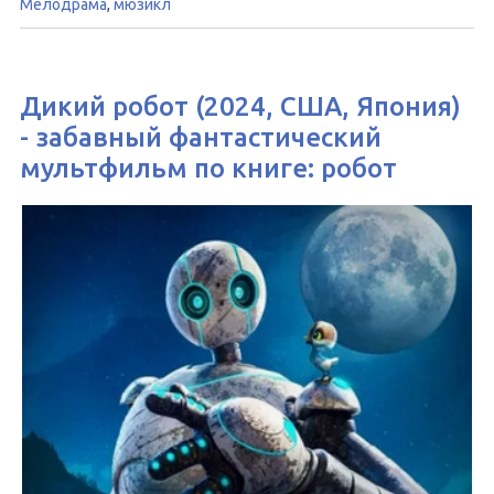
Мелодрама
,
мюзикл
Дикий робот (2024, США, Япония)
- забавный фантастический
мультфильм по книге: робот