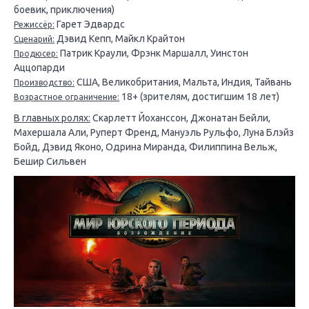
боевик, приключения)
Гарет Эдвардс
Режиссёр:
Дэвид Кепп, Майкл Крайтон
Сценарий:
Патрик Краули, Фрэнк Маршалл, Уинстон
Продюсер:
Аццопарди
США, Великобритания, Мальта, Индия, Тайвань
Производство:
18+ (зрителям, достигшим 18 лет)
Возрастное ограничение:
В главных ролях:
Скарлетт Йоханссон, Джонатан Бейли,
Махершала Али, Руперт Френд, Мануэль Рульфо, Луна Блэйз
Бойд, Дэвид Яконо, Одрина Миранда, Филиппина Вельж,
Бешир Сильвен