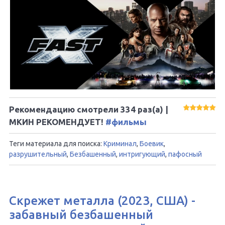
Рекомендацию смотрели
334
раз(а) |
МКИН РЕКОМЕНДУЕТ!
#фильмы
Теги материала для поиска:
Криминал
,
Боевик
,
разрушительный
,
Безбашенный
,
интригующий
,
пафосный
Скрежет металла (2023, США) -
забавный безбашенный