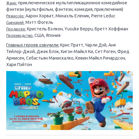
приключенческое мультипликационное комедийное
Жанр:
фэнтези (мультфильм, фэнтези, комедия, приключения)
Аарон Хорват, Михаэль Еленик, Pierre Leduc
Режиссёр:
Мэтт Фогель
Сценарий:
Кристель Бэлкон, Yusuke Beppu, Бретт Хоффман
Продюсер:
США, Япония
Производство:
Главных героев озвучили:
Крис Пратт, Чарли Дэй, Аня
Тейлор-Джой, Джек Блэк, Кигэн-Майкл Ки, Сет Роген, Фред
Армисен, Себастьян Манискалко, Кевин Майкл Ричардсон,
Хари Пэйтон