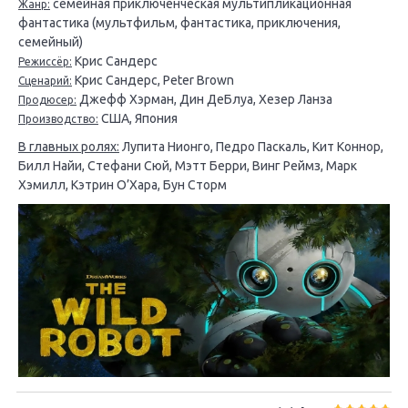
семейная приключенческая мультипликационная
Жанр:
фантастика (мультфильм, фантастика, приключения,
семейный)
Крис Сандерс
Режиссёр:
Крис Сандерс, Peter Brown
Сценарий:
Джефф Хэрман, Дин ДеБлуа, Хезер Ланза
Продюсер:
США, Япония
Производство:
В главных ролях:
Лупита Нионго, Педро Паскаль, Кит Коннор,
Билл Найи, Стефани Сюй, Мэтт Берри, Винг Реймз, Марк
Хэмилл, Кэтрин О’Хара, Бун Сторм