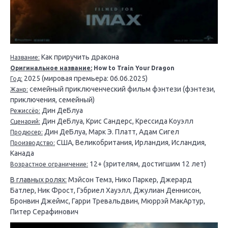
Как приручить дракона
Название:
Оригинальное название:
How to Train Your Dragon
2025 (мировая премьера: 06.06.2025)
Год:
семейный приключенческий фильм фэнтези (фэнтези,
Жанр:
приключения, семейный)
Дин ДеБлуа
Режиссёр:
Дин ДеБлуа, Крис Сандерс, Крессида Коуэлл
Сценарий:
Дин ДеБлуа, Марк Э. Платт, Адам Сигел
Продюсер:
США, Великобритания, Ирландия, Исландия,
Производство:
Канада
12+ (зрителям, достигшим 12 лет)
Возрастное ограничение:
В главных ролях:
Мэйсон Темз, Нико Паркер, Джерард
Батлер, Ник Фрост, Гэбриел Хауэлл, Джулиан Деннисон,
Бронвин Джеймс, Гарри Тревальдвин, Мюррэй МакАртур,
Питер Серафинович