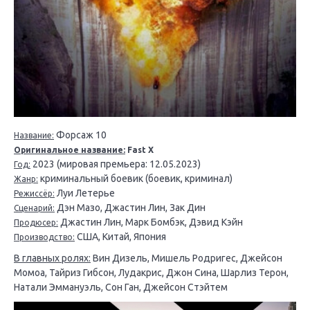
Форсаж 10
Название:
Оригинальное название:
Fast X
2023 (мировая премьера: 12.05.2023)
Год:
криминальный боевик (боевик, криминал)
Жанр:
Луи Летерье
Режиссёр:
Дэн Мазо, Джастин Лин, Зак Дин
Сценарий:
Джастин Лин, Марк Бомбэк, Дэвид Кэйн
Продюсер:
США, Китай, Япония
Производство:
В главных ролях:
Вин Дизель, Мишель Родригес, Джейсон
Момоа, Тайриз Гибсон, Лудакрис, Джон Сина, Шарлиз Терон,
Натали Эммануэль, Сон Ган, Джейсон Стэйтем