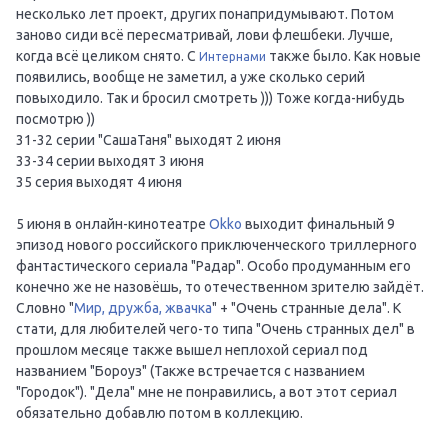
несколько лет проект, других понапридумывают. Потом
заново сиди всё пересматривай, лови флешбеки. Лучше,
когда всё целиком снято. С
также было. Как новые
Интернами
появились, вообще не заметил, а уже сколько серий
повыходило. Так и бросил смотреть ))) Тоже когда-нибудь
посмотрю ))
31-32 серии "СашаТаня" выходят 2 июня
33-34 серии выходят 3 июня
35 серия выходят 4 июня
5 июня в онлайн-кинотеатре
Okko
выходит финальный 9
эпизод нового российского приключенческого триллерного
фантастического сериала "Радар". Особо продуманным его
конечно же не назовёшь, то отечественном зрителю зайдёт.
Словно "
Мир, дружба, жвачка
" + "Очень странные дела". К
стати, для любителей чего-то типа "Очень странных дел" в
прошлом месяце также вышел неплохой сериал под
названием "Бороуз" (Также встречается с названием
"Городок"). "Дела" мне не понравились, а вот этот сериал
обязательно добавлю потом в коллекцию.