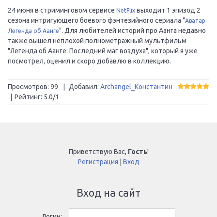
24 июня в стриминговом сервисе
выходит 1 эпизод 2
NetFlix
сезона интригующего боевого фэнтезийного сериала "
Аватар:
". Для любителей историй про Аанга недавно
Легенда об Аанге
также вышел неплохой полнометражный мультфильм
"Легенда об Аанге: Последний маг воздуха", который я уже
посмотрел, оценил и скоро добавлю в коллекцию.
Просмотров
:
99
|
Добавил
:
Archangel_Константин
|
Рейтинг
:
5.0
/
1
Приветствую Вас
,
Гость
!
Регистрация
|
Вход
Вход на сайт
Логин: