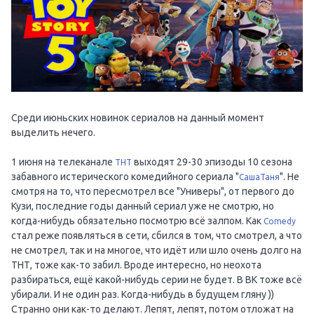
Среди июньских новинок сериалов на данный момент
выделить нечего.
1 июня на телеканале
выходят 29-30 эпизоды 10 сезона
ТНТ
забавного истерического комедийного сериала "
". Не
СашаТаня
смотря на то, что пересмотрел все "Универы", от первого до
Кузи, последние годы данный сериал уже не смотрю, но
когда-нибудь обязательно посмотрю всё залпом. Как
Comedy
стал реже появляться в сети, сбился в том, что смотрел, а что
не смотрел, так и на многое, что идёт или шло очень долго на
ТНТ, тоже как-то забил. Вроде интересно, но неохота
разбираться, ещё какой-нибудь серии не будет. В ВК тоже всё
убирали. И не один раз. Когда-нибудь в будущем гляну ))
Странно они как-то делают. Лепят, лепят, потом отложат на