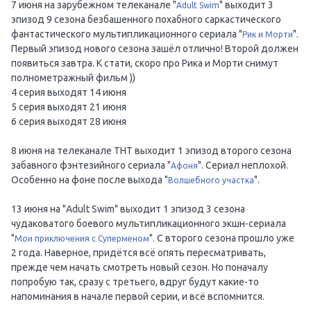
7 июня на зарубежном телеканале "
" выходит 3
Adult Swim
эпизод 9 сезона безбашенного похабного саркастического
фантастического мультипликационного сериала "
".
Рик и Морти
Первый эпизод нового сезона зашёл отлично! Второй должен
появиться завтра. К стати, скоро про Рика и Морти снимут
полнометражный фильм ))
4 серия выходят 14 июня
5 серия выходят 21 июня
6 серия выходят 28 июня
8 июня на телеканале ТНТ выходит 1 эпизод второго сезона
забавного фэнтезийного сериала "
". Сериал неплохой.
Афоня
Особенно на фоне после выхода "
".
Волшебного участка
13 июня на "Adult Swim" выходит 1 эпизод 3 сезона
чудаковатого боевого мультипликационного экшн-сериала
"
". С второго сезона прошло уже
Мои приключения с Суперменом
2 года. Наверное, придётся всё опять пересматривать,
прежде чем начать смотреть новый сезон. Но поначалу
попробую так, сразу с третьего, вдруг будут какие-то
напоминания в начале первой серии, и всё вспомнится.