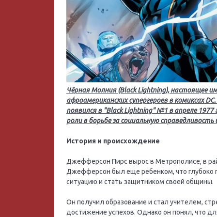
Чёрная Молния (Black Lightning), настоящее 
афроамериканских супергероев в комиксах DC.
появился в "Black Lightning" №1 в апреле 197
роли в борьбе за социальную справедливость
История и происхождение
Джефферсон Пирс вырос в Метрополисе, в райо
Джефферсон был еще ребенком, что глубоко 
ситуацию и стать защитником своей общины.
Он получил образование и стал учителем, стр
достижение успехов. Однако он понял, что д