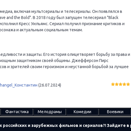
медиа, включая мультсериалы и телесериалы. Он появлялся в
Brave and the Bold". В 2018 году был запущен телесериал "Black
ь исполнил Кресс Уильямс. Сериал получил признание критиков и
ерсонажа и актуальным социальным темам.
едливости и защиты. Его история олицетворяет борьбу за права и
о мощным защитником своей общины. Джефферсон Пирс
ов и зрителей своим героизмом и неустанной борьбой за лучшее
changel_Константин
(26.07.2024)
Фантастика
Мелодрамы
Комедии
Боевики
х российских и зарубежных фильмов и сериалов?! Зайдите 