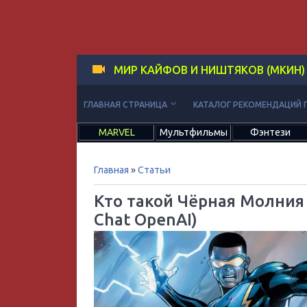
МИР КАЙФОВ И НИШТЯКОВ (МКИН)
keyboard_arrow_down
ГЛАВНАЯ СТРАНИЦА
КАТАЛОГ РЕКОМЕНДАЦИЙ 
MARVEL
Мультфильмы
Фэнтези
Главная
»
Статьи
Кто такой Чёрная Молния
Chat OpenAI)