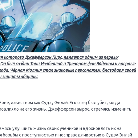
имя которого Джефферсон Пирс, является одним из первых
 Он был создан Тони Изабеллой и Тревором фон Эйденом и впервые
7 года. Чёрная Молния стал знаковым персонажем, благодаря своей
 и защиты общины.
не, известном как Судзу-Энлай. Его отец был убит, когда
повлияло на его жизнь. Джефферсон вырос, стремясь изменить
емясь улучшить жизнь своих учеников и вдохновлять их на
ля борьбы с преступностью и несправедливостью в Судзу-Энлай