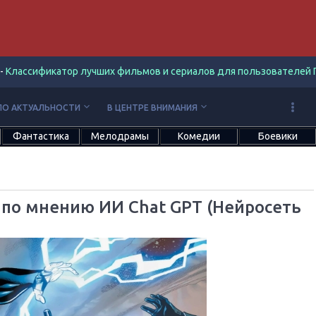
-
Классификатор лучших фильмов и сериалов для пользователей П
keyboard_arrow_down
keyboard_arrow_down
ПО АКТУАЛЬНОСТИ
В ЦЕНТРЕ ВНИМАНИЯ
Фантастика
Мелодрамы
Комедии
Боевики
 по мнению ИИ Chat GPT (Нейросеть