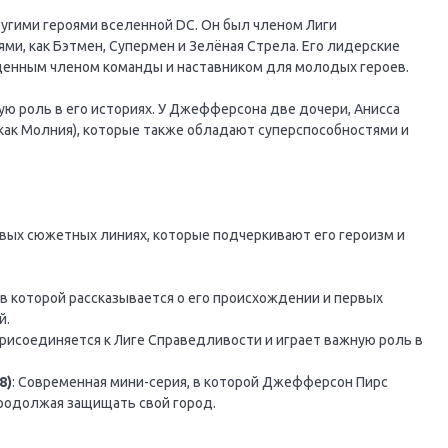
угими героями вселенной DC. Он был членом Лиги
ми, как Бэтмен, Супермен и Зелёная Стрела. Его лидерские
 ценным членом команды и наставником для молодых героев.
ую роль в его историях. У Джефферсона две дочери, Анисса
 как Молния), которые также обладают суперспособностями и
вых сюжетных линиях, которые подчеркивают его героизм и
, в которой рассказывается о его происхождении и первых
й.
присоединяется к Лиге Справедливости и играет важную роль в
8)
: Современная мини-серия, в которой Джефферсон Пирс
продолжая защищать свой город.