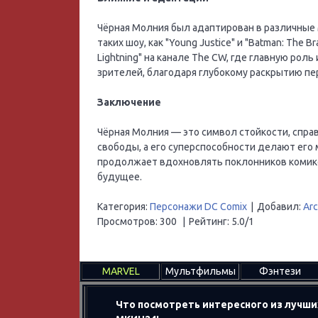
Чёрная Молния был адаптирован в различные 
таких шоу, как "Young Justice" и "Batman: The 
Lightning" на канале The CW, где главную рол
зрителей, благодаря глубокому раскрытию п
Заключение
Чёрная Молния — это символ стойкости, справ
свободы, а его суперспособности делают ег
продолжает вдохновлять поклонников комикс
будущее.
Категория
:
Персонажи DC Comix
|
Добавил
:
Ar
Просмотров
:
300
|
Рейтинг
:
5.0
/
1
MARVEL
Мультфильмы
Фэнтези
Что посмотреть интересного из лучши