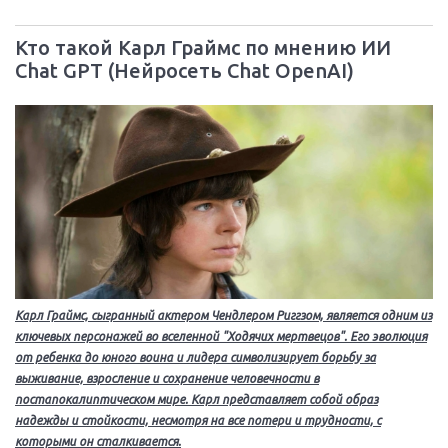
Кто такой Карл Граймс по мнению ИИ
Chat GPT (Нейросеть Chat OpenAI)
Карл Граймс, сыгранный актером Чендлером Риггзом, является одним из
ключевых персонажей во вселенной "Ходячих мертвецов". Его эволюция
от ребенка до юного воина и лидера символизирует борьбу за
выживание, взросление и сохранение человечности в
постапокалиптическом мире. Карл представляет собой образ
надежды и стойкости, несмотря на все потери и трудности, с
которыми он сталкивается.