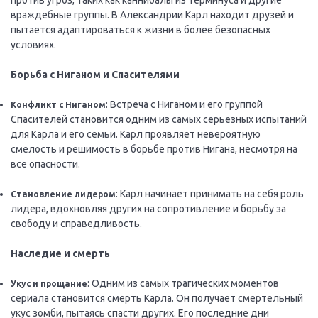
против угроз, таких как каннибалы из Терминуса и другие
враждебные группы. В Александрии Карл находит друзей и
пытается адаптироваться к жизни в более безопасных
условиях.
Борьба с Ниганом и Спасителями
: Встреча с Ниганом и его группой
Конфликт с Ниганом
Спасителей становится одним из самых серьезных испытаний
для Карла и его семьи. Карл проявляет невероятную
смелость и решимость в борьбе против Нигана, несмотря на
все опасности.
: Карл начинает принимать на себя роль
Становление лидером
лидера, вдохновляя других на сопротивление и борьбу за
свободу и справедливость.
Наследие и смерть
: Одним из самых трагических моментов
Укус и прощание
сериала становится смерть Карла. Он получает смертельный
укус зомби, пытаясь спасти других. Его последние дни