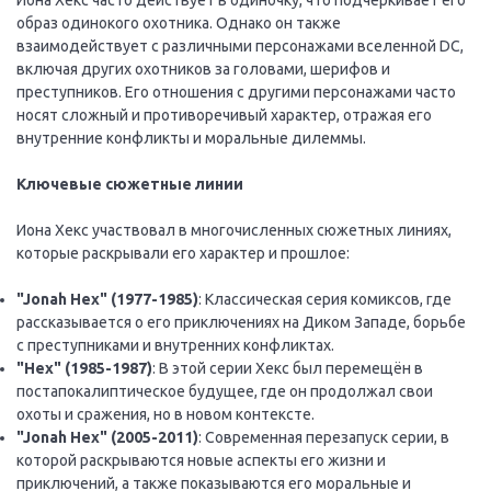
Иона Хекс часто действует в одиночку, что подчеркивает его
образ одинокого охотника. Однако он также
взаимодействует с различными персонажами вселенной DC,
включая других охотников за головами, шерифов и
преступников. Его отношения с другими персонажами часто
носят сложный и противоречивый характер, отражая его
внутренние конфликты и моральные дилеммы.
Ключевые сюжетные линии
Иона Хекс участвовал в многочисленных сюжетных линиях,
которые раскрывали его характер и прошлое:
"Jonah Hex" (1977-1985)
: Классическая серия комиксов, где
рассказывается о его приключениях на Диком Западе, борьбе
с преступниками и внутренних конфликтах.
"Hex" (1985-1987)
: В этой серии Хекс был перемещён в
постапокалиптическое будущее, где он продолжал свои
охоты и сражения, но в новом контексте.
"Jonah Hex" (2005-2011)
: Современная перезапуск серии, в
которой раскрываются новые аспекты его жизни и
приключений, а также показываются его моральные и