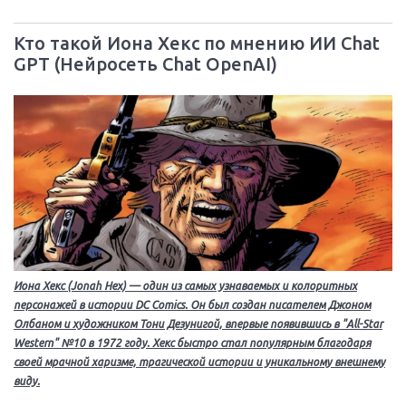
Кто такой Иона Хекс по мнению ИИ Chat
GPT (Нейросеть Chat OpenAI)
Иона Хекс (Jonah Hex) — один из самых узнаваемых и колоритных
персонажей в истории DC Comics. Он был создан писателем Джоном
Олбаном и художником Тони Дезунигой, впервые появившись в "All-Star
Western" №10 в 1972 году. Хекс быстро стал популярным благодаря
своей мрачной харизме, трагической истории и уникальному внешнему
виду.