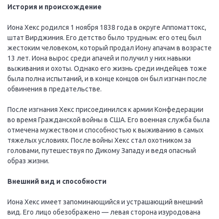
История и происхождение
Иона Хекс родился 1 ноября 1838 года в округе Аппоматтокс,
штат Вирджиния. Его детство было трудным: его отец был
жестоким человеком, который продал Иону апачам в возрасте
13 лет. Иона вырос среди апачей и получил у них навыки
выживания и охоты. Однако его жизнь среди индейцев тоже
была полна испытаний, и в конце концов он был изгнан после
обвинения в предательстве.
После изгнания Хекс присоединился к армии Конфедерации
во время Гражданской войны в США. Его военная служба была
отмечена мужеством и способностью к выживанию в самых
тяжелых условиях. После войны Хекс стал охотником за
головами, путешествуя по Дикому Западу и ведя опасный
образ жизни.
Внешний вид и способности
Иона Хекс имеет запоминающийся и устрашающий внешний
вид. Его лицо обезображено — левая сторона изуродована